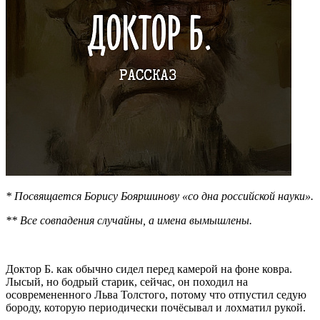
* Посвящается Борису Бояршинову «со дна российской науки».
** Все совпадения случайны, а имена вымышлены.
Доктор Б. как обычно сидел перед камерой на фоне ковра.
Лысый, но бодрый старик, сейчас, он походил на
осовремененного Льва Толстого, потому что отпустил седую
бороду, которую периодически почёсывал и лохматил рукой.