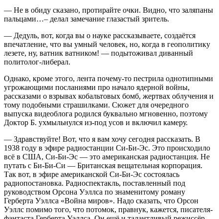
— Не в обиду сказано, протирайте очки. Видно, что заляпаны
пальцами…– делал замечание глазастый зритель.
— Дедуль, вот, когда вы о науке рассказываете, создаётся
впечатление, что вы умный человек, но, когда в геополитику
лезете, ну, ватник ватником! — подытоживал диванный
политолог-либерал.
Однако, кроме этого, лента почему-то пестрила однотипными
угрожающими посланиями про начало ядерной войны,
рассказами о взрывах кобальтовых бомб, жертвах облучения и
тому подобными страшилками. Сюжет для очередного
выпуска видеоблога родился буквально мгновенно, поэтому
Доктор Б. ухмыльнулся из-под усов и включил камеру.
— Здравствуйте! Вот, что я вам хочу сегодня рассказать. В
1938 году в эфире радиостанции Си-Би-Эс. Это происходило
всё в США, Си-Би-Эс — это американская радиостанция. Не
путать с Би-Би-Си — Британская вещательная корпорация.
Так вот, в эфире американской Си-Би-Эс состоялась
радиопостановка. Радиоспектакль, поставленный под
руководством Орсона Уэллса по знаменитому роману
Герберта Уэллса «Война миров». Надо сказать, что Орсон
Уэллс помимо того, что потомок, правнук, кажется, писателя-
фантаста Герберта Уэллса. Он ещё и талантливый режиссёр