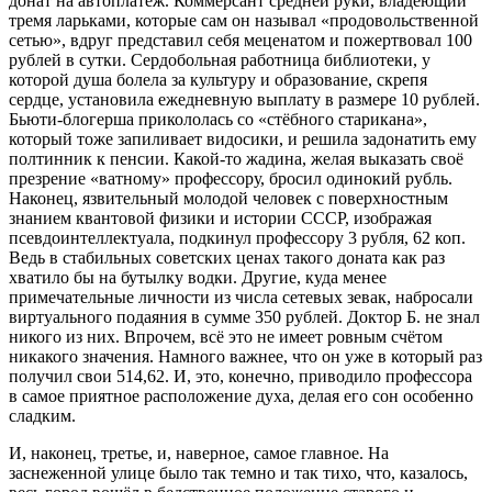
донат на автоплатёж. Коммерсант средней руки, владеющий
тремя ларьками, которые сам он называл «продовольственной
сетью», вдруг представил себя меценатом и пожертвовал 100
рублей в сутки. Сердобольная работница библиотеки, у
которой душа болела за культуру и образование, скрепя
сердце, установила ежедневную выплату в размере 10 рублей.
Бьюти-блогерша прикололась со «стёбного старикана»,
который тоже запиливает видосики, и решила задонатить ему
полтинник к пенсии. Какой-то жадина, желая выказать своё
презрение «ватному» профессору, бросил одинокий рубль.
Наконец, язвительный молодой человек с поверхностным
знанием квантовой физики и истории СССР, изображая
псевдоинтеллектуала, подкинул профессору 3 рубля, 62 коп.
Ведь в стабильных советских ценах такого доната как раз
хватило бы на бутылку водки. Другие, куда менее
примечательные личности из числа сетевых зевак, набросали
виртуального подаяния в сумме 350 рублей. Доктор Б. не знал
никого из них. Впрочем, всё это не имеет ровным счётом
никакого значения. Намного важнее, что он уже в который раз
получил свои 514,62. И, это, конечно, приводило профессора
в самое приятное расположение духа, делая его сон особенно
сладким.
И, наконец, третье, и, наверное, самое главное. На
заснеженной улице было так темно и так тихо, что, казалось,