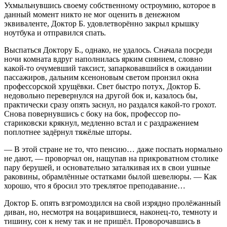
Ухмыльнувшись своему собственному остроумию, которое в
данный момент никто не мог оценить в денежном
эквиваленте, Доктор Б. удовлетворённо закрыл крышку
ноутбука и отправился спать.
Выспаться Доктору Б., однако, не удалось. Сначала посреди
ночи комната вдруг наполнилась ярким сиянием, словно
какой-то очумевший таксист, запарковавшийся в ожидании
пассажиров, дальним ксеноновым светом пронзил окна
профессорской хрущёвки. Свет быстро потух, Доктор Б.
недовольно перевернулся на другой бок и, казалось бы,
практически сразу опять заснул, но раздался какой-то грохот.
Снова повернувшись с боку на бок, профессор по-
стариковски крякнул, медленно встал и с раздражением
поплотнее задёрнул тяжёлые шторы.
— В этой стране не то, что пенсию… даже поспать нормально
не дают, — проворчал он, нащупав на прикроватном столике
пару берушей, и основательно заталкивая их в свои ушные
раковины, обрамлённые остатками былой шевелюры. — Как
хорошо, что я бросил это треклятое преподавание…
Доктор Б. опять взгромоздился на свой изрядно пролёжанный
диван, но, несмотря на воцарившиеся, наконец-то, темноту и
тишину, сон к нему так и не пришёл. Проворочавшись в