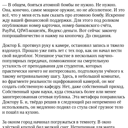
— В общем, бояться атомной бомбы не нужно. Не нужно.
Она, конечно, самое мощное оружие, но не абсолютное. И это
всё, что у меня есть вам сказать про атомною бомбу. Искренне
жду вашей финансовой поддержки. Для этого под роликом
опубликован номер карточки, номер банковского счёта,
PayPal, QIWI-кошелёк, Яндекс-деньги. Вот сейчас закончу
попрошайничество и нажму на кнопочку. До свидания.
Доктор Б. протянул руку к камере, остановил запись и тяжело
вздохнул. Прошло уже пять лет с тех пор, как он начал вести
свой видеоблог. Успешное участие в нескольких научно-
популярных передачах, помноженное на смертельную
усталость от преподавания для студентов, которых
практически ничего не интересовало, подтолкнули учёного к
такому нетривиальному шагу. Здесь, в небольшой комнатке,
во фрагменте реальности оцифрованной камерой, он мог
создать собственную кафедру. Нет, даже собственный приход.
Собственный храм науки, куда стекалась более или менее
заинтересованная сетевая публика. Эта метафора понравилась
Доктору Б. и, твёрдо решив в следующий раз непременно её
использовать, он медленно поднял со стула своё грузное тело
и пошёл на кухню.
За окном город начинал погружаться в темноту. В окно
хлёсткой крупой бил мелкий снег. Нетипичная для марта