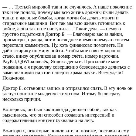
— … Третьей мировой так и не случилось. А наше поколение
так и не поняло, почему мы всю жизнь должны были делать
танки и ядерные бомбы, когда могли бы делать утюги и
стиральные машинки. Вот так мы всю жизнь готовились к
войне, а она так и не наступила… Такие дела, — немого
грустно подытожил Доктор Б. — Благодарю вас за лайки,
просмотры, правда, вот в последнее время почему-то совсем
перестали комментить. Ну, хоть финансово помогаете. Не
даёте старику по миру пойти. Чтобы мне совсем хорошо
стало, внизу опубликован номер счёта, номер карточки,
PayPal, QIWI-кошелёк, Яндекс-деньги. Присылайте мне
подаяния, а я продолжу совершенно безвозмездно делиться с
вами знаниями на этой паперти храма науки. Всем удачи!
Пока-пока.
Доктор Б. остановил запись и отправился спать. В эту ночь он
заснул поистине младенческим сном. И тому было сразу
несколько причин.
Во-первых, он был как никогда доволен собой, так как
выяснилось, что он способен создавать интересный и
содержательный контент буквально на лету.
Во-вторых, некоторые пользователи, похоже, поставили ему