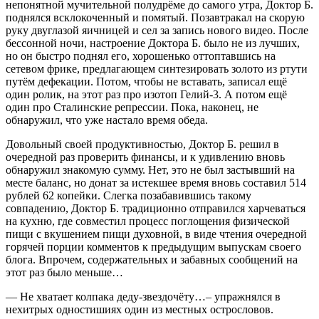
непонятной мучительной полудрёме до самого утра, Доктор Б.
поднялся всклокоченный и помятый. Позавтракал на скорую
руку двуглазой яичницей и сел за запись нового видео. После
бессонной ночи, настроение Доктора Б. было не из лучших,
но он быстро поднял его, хорошенько оттоптавшись на
сетевом фрике, предлагающем синтезировать золото из ртути
путём дефекации. Потом, чтобы не вставать, записал ещё
один ролик, на этот раз про изотоп Гелий-3. А потом ещё
один про Сталинские репрессии. Пока, наконец, не
обнаружил, что уже настало время обеда.
Довольный своей продуктивностью, Доктор Б. решил в
очередной раз проверить финансы, и к удивлению вновь
обнаружил знакомую сумму. Нет, это не был застывший на
месте баланс, но донат за истекшее время вновь составил 514
рублей 62 копейки. Слегка позабавившись такому
совпадению, Доктор Б. традиционно отправился харчеваться
на кухню, где совместил процесс поглощения физической
пищи с вкушением пищи духовной, в виде чтения очередной
горячей порции комментов к предыдущим выпускам своего
блога. Впрочем, содержательных и забавных сообщений на
этот раз было меньше…
— Не хватает колпака деду-звездочёту…– упражнялся в
нехитрых одностишиях один из местных острословов.