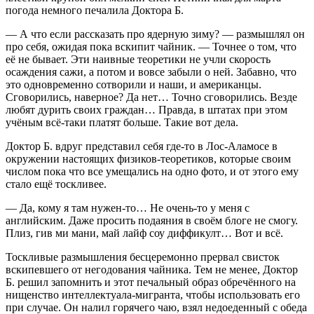
погода немного печалила Доктора Б.
— А что если рассказать про ядерную зиму? — размышлял он
про себя, ожидая пока вскипит чайник. — Точнее о том, что
её не бывает. Эти наивные теоретики не учли скорость
осаждения сажи, а потом и вовсе забыли о ней. Забавно, что
это одновременно сотворили и наши, и американцы.
Сговорились, наверное? Да нет… Точно сговорились. Везде
любят дурить своих граждан… Правда, в штатах при этом
учёным всё-таки платят больше. Такие вот дела.
Доктор Б. вдруг представил себя где-то в Лос-Аламосе в
окружении настоящих физиков-теоретиков, которые своим
числом пока что все умещались на одно фото, и от этого ему
стало ещё тоскливее.
— Да, кому я там нужен-то… Не очень-то у меня с
английским. Даже просить подаяния в своём блоге не смогу.
Плиз, гив ми мани, май лайф соу диффикулт… Вот и всё.
Тоскливые размышления бесцеремонно прервал свисток
вскипевшего от негодования чайника. Тем не менее, Доктор
Б. решил запомнить и этот печальный образ обречённого на
нищенство интеллектуала-мигранта, чтобы использовать его
при случае. Он налил горячего чаю, взял недоеденный с обеда