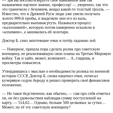
— Зря вы абсолютизируете своё навязанное вам так
называемое научное знание, профессор! — уверенно, так что
это граничило с безумием, вещал какой-то толстый тролль. —
Известно, что в Древней Руси люди уже умели получать
золото 999-й пробы, и выделяли они его из кала,
предварительно выпивая ртуть. Назывался процесс
«калохимией», которую потом намеренно исказили в
«алхимию», а занимались ей золотари.
Доктор Б. снял запотевшие очки и потёр ладонью лоб.
— Наверное, пришла пора сделать ролик про советскую
военщину, не реализовавшую свои планы на Третью Мировую
войну. Так и хайп, может, возникнет… А, глядишь, и
просмотры повысятся.
Утвердившись с мыслью о необходимости ролика по военной
истории СССР, Доктор Б. снова нацепил очки, почесал
кучерявую седую бороду и решил проверить своё финансовое
положение.
— Не такое бедственное, как обычно, — сам про себя отметил
он, не без удовольствия наблюдая сумму поступлений на
карту, — 514,62… Однако, больше 500 целковых за сутки…
Может, ну её эту советскую военщину?