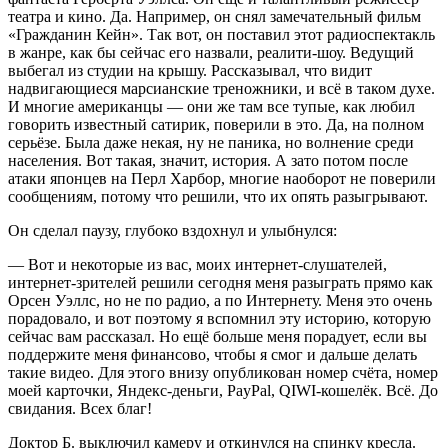
театра и кино. Да. Например, он снял замечательный фильм
«Гражданин Кейн». Так вот, он поставил этот радиоспектакль
в жанре, как бы сейчас его назвали, реалити-шоу. Ведущий
выбегал из студии на крышу. Рассказывал, что видит
надвигающиеся марсианские треножники, и всё в таком духе.
И многие американцы — они же там все тупые, как любил
говорить известный сатирик, поверили в это. Да, на полном
серьёзе. Была даже некая, ну не паника, но волнение среди
населения. Вот такая, значит, история. А зато потом после
атаки японцев на Перл Харбор, многие наоборот не поверили
сообщениям, потому что решили, что их опять разыгрывают.
Он сделал паузу, глубоко вздохнул и улыбнулся:
— Вот и некоторые из вас, моих интернет-слушателей,
интернет-зрителей решили сегодня меня разыграть прямо как
Орсен Уэллс, но не по радио, а по Интернету. Меня это очень
порадовало, и вот поэтому я вспомнил эту историю, которую
сейчас вам рассказал. Но ещё больше меня порадует, если вы
поддержите меня финансово, чтобы я смог и дальше делать
такие видео. Для этого внизу опубликован номер счёта, номер
моей карточки, Яндекс-деньги, PayPal, QIWI-кошелёк. Всё. До
свидания. Всех благ!
Доктор Б. выключил камеру и откинулся на спинку кресла.