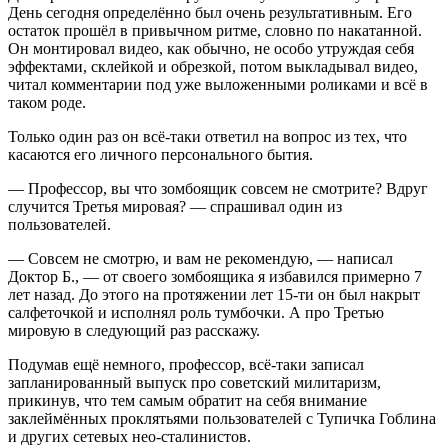
День сегодня определённо был очень результативным. Его
остаток прошёл в привычном ритме, словно по накатанной.
Он монтировал видео, как обычно, не особо утруждая себя
эффектами, склейкой и обрезкой, потом выкладывал видео,
читал комментарии под уже выложенными роликами и всё в
таком роде.
Только один раз он всё-таки ответил на вопрос из тех, что
касаются его личного персонального бытия.
— Профессор, вы что зомбоящик совсем не смотрите? Вдруг
случится Третья мировая? — спрашивал один из
пользователей.
— Совсем не смотрю, и вам не рекомендую, — написал
Доктор Б., — от своего зомбоящика я избавился примерно 7
лет назад. До этого на протяжении лет 15-ти он был накрыт
салфеточкой и исполнял роль тумбочки. А про Третью
мировую в следующий раз расскажу.
Подумав ещё немного, профессор, всё-таки записал
запланированный выпуск про советский милитаризм,
прикинув, что тем самым обратит на себя внимание
заклеймённых проклятьями пользователей с Тупичка Гоблина
и других сетевых нео-сталинистов.