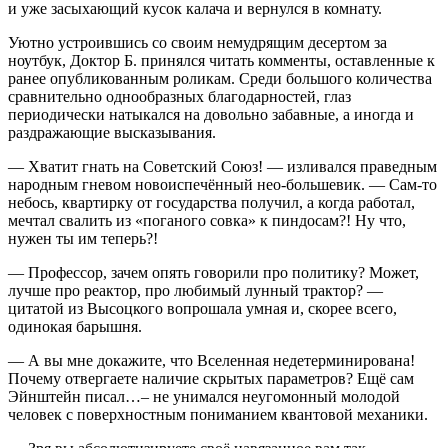
и уже засыхающий кусок калача и вернулся в комнату.
Уютно устроившись со своим немудрящим десертом за
ноутбук, Доктор Б. принялся читать комменты, оставленные к
ранее опубликованным роликам. Среди большого количества
сравнительно однообразных благодарностей, глаз
периодически натыкался на довольно забавные, а иногда и
раздражающие высказывания.
— Хватит гнать на Советский Союз! — изливался праведным
народным гневом новоиспечённый нео-большевик. — Сам-то
небось, квартирку от государства получил, а когда работал,
мечтал свалить из «поганого совка» к пиндосам?! Ну что,
нужен ты им теперь?!
— Профессор, зачем опять говорили про политику? Может,
лучше про реактор, про любимый лунный трактор? —
цитатой из Высоцкого вопрошала умная и, скорее всего,
одинокая барышня.
— А вы мне докажите, что Вселенная недетерминирована!
Почему отвергаете наличие скрытых параметров? Ещё сам
Эйнштейн писал…– не унимался неугомонный молодой
человек с поверхностным пониманием квантовой механики.