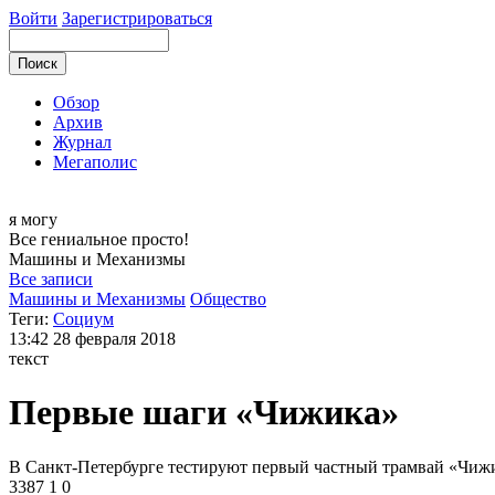
Войти
Зарегистрироваться
Обзор
Архив
Журнал
Мегаполис
я могу
Все гениальное просто!
Машины и
Механизмы
Все записи
Машины и Механизмы
Общество
Теги:
Социум
13:42
28 февраля 2018
текст
Первые шаги «Чижика»
В Санкт-Петербурге тестируют первый частный трамвай «Чиж
3387
1
0