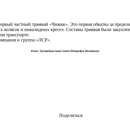
ервый частный трамвай «Чижик». Это первая обкатка за предела
их колясок и инвалидных кресел. Составы трамвая были закупл
ном транспорте.
компания и группа «ЛСР».
Фото: Трамвайные пути Санкт-Петерубрга Вконтакте
Поделиться