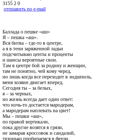
3155
2
0
отправить по e-mail
Баллада о пешке «аш»
Я – пешка «аш».
Вся битва – где-то в центре,
а я в тени заряженной ладьи
подсчитываю центы и проценты
и шансы вероятные свои.
Там в центре бой за родину и женщин,
там не понятно, чей кому черед,
но лишь когда все переходит в эндшпиль,
меня хозяин двигает вперед.
Сегодня ты – за белых,
я – за черных,
но жизнь всегда дает один ответ:
что ночь-то достается мародерам,
а мародерам наплевать на цвет!
Мы – пешки «аш»,
по правой вертикали,
пока другие возятся в грязи,
не замарав кроссовок и сандалий,
тихонько пробираемся в ферзи.