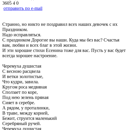
3605
4
0
отправить по e-mail
Странно, но никто не поздравил всех наших девочек с их
Праздником.
Надо исправляться.
С праздником Дорогие вы наши. Куда мы без вас? Счастья
вам, любви и всех благ в этой жизни.
И эти хорошие стихи Есенина тоже для вас. Пусть у вас будет
всегда хорошее настроение.
Черемуха душистая
С весною расцвела
И ветки золотистые,
Что кудри, завила.
Кругом роса медвяная
Сползает по коре,
Под нею зелень пряная
Сияет в серебре.
А рядом, у проталинки,
В траве, между корней,
Бежит, струится маленький
Серебряный ручей.
Черемуха душистая