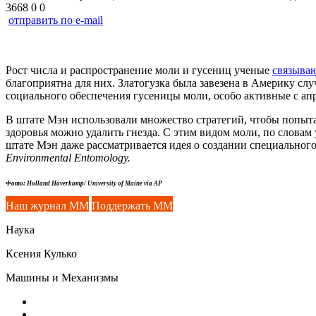
3668
0
0
отправить по e-mail
Рост числа и распространение моли и гусениц ученые
связыва
благоприятна для них. Златогузка была завезена в Америку сл
социального обеспечения гусеницы моли, особо активные с ап
В штате Мэн использовали множество стратегий, чтобы попыта
здоровья можно удалить гнезда. С этим видом моли, по словам 
штате Мэн даже рассматривается идея о создании специальног
Environmental Entomology.
Фото
: Holland Haverkamp/ University of Maine via AP
Наш журнал ММ
Поддержать ММ
Наука
Ксения Кулько
Машины и Механизмы