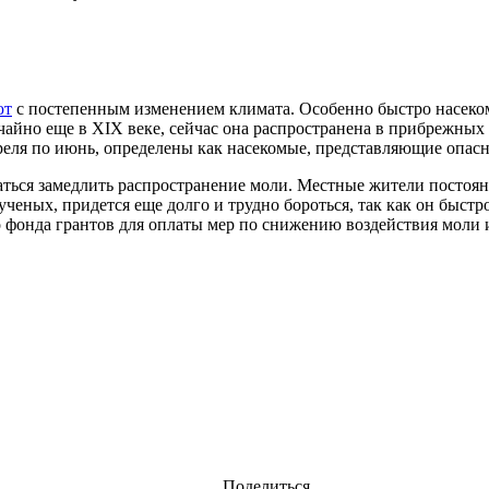
ют
с постепенным изменением климата. Особенно быстро насеком
учайно еще в XIX веке, сейчас она распространена в прибрежны
реля по июнь, определены как насекомые, представляющие опасн
ться замедлить распространение моли. Местные жители постоян
ученых, придется еще долго и трудно бороться, так как он быстр
о фонда грантов для оплаты мер по снижению воздействия моли 
Поделиться