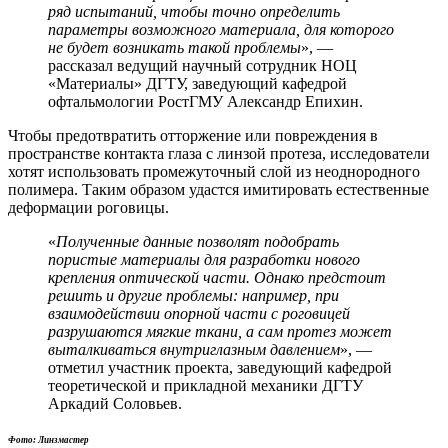
ряд испытаний, чтобы точно определить
параметры возможного материала, для которого
не будет возникать такой проблемы
», —
рассказал ведущий научный сотрудник НОЦ
«Материалы» ДГТУ, заведующий кафедрой
офтальмологии РостГМУ Александр Епихин.
Чтобы предотвратить отторжение или повреждения в
пространстве контакта глаза с линзой протеза, исследователи
хотят использовать промежуточный слой из неоднородного
полимера. Таким образом удастся имитировать естественные
деформации роговицы.
«
Полученные данные позволят подобрать
пористые материалы для разработки нового
крепления оптической части. Однако предстоит
решить и другие проблемы: например, при
взаимодействии опорной части с роговицей
разрушаются мягкие ткани, а сам протез может
выталкиваться внутриглазным давлением
», —
отметил участник проекта, заведующий кафедрой
теоретической и прикладной механики ДГТУ
Аркадий Соловьев.
Фото: Линзмастер