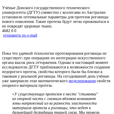
Учёные Донского государственного технического
университета (ДГТУ) совместно с коллегами из Австралии
установили оптимальные параметры для протезов роговицы
нового поколения. Такие протезы будут легко приживаться и
не повредят здоровые ткани.
4682
0
0
отправить по e-mail
Пока что удачной технологии протезирования роговицы не
существует: при операциях по интеграции искусственного
органа высок риск отторжения. Однако в настоящий момент
исследователи ДГТУ приближаются к возможности создания
недорогого протеза, свойства которого были бы близки к
таковым у реальной роговицы. На сегодняшний день учёные
уже завершили этап математического
моделирования
свойств
опорного материала протеза.
«
У существующих протезов в месте "стыковки"
их опорной части с глазным яблоком возникают
зоны напряжений из-за разности эластичности
материала протеза и роговицы, что ведет к
дальнейшей деградации тканей глаза. Мы провели