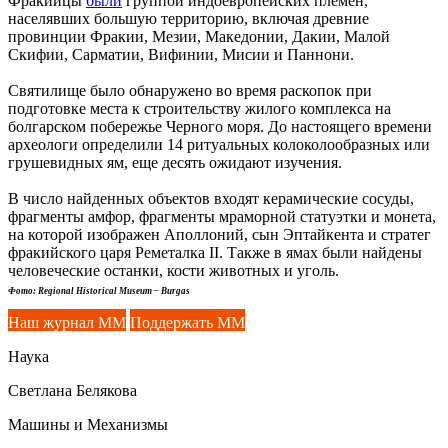
Фракийцы
были
группой индоевропейских племен,
населявших большую территорию, включая древние
провинции Фракии, Мезии, Македонии, Дакии, Малой
Скифии, Сарматии, Вифинии, Мисии и Паннони.
Святилище было обнаружено во время раскопок при
подготовке места к строительству жилого комплекса на
болгарском побережье Черного моря. До настоящего времени
археологи определили 14 ритуальных колоколообразных или
грушевидных ям, еще десять ожидают изучения.
В число найденных объектов входят керамические сосуды,
фрагменты амфор, фрагменты мраморной статуэтки и монета,
на которой изображен Аполлоний, сын Эптайкента и стратег
фракийского царя Реметалка II. Также в ямах были найдены
человеческие останки, кости животных и уголь.
Фото: Regional Historical Museum – Burgas
Наш журнал ММ
Поддержать ММ
Наука
Светлана Белякова
Машины и Механизмы