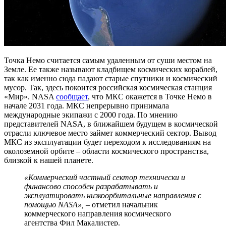
Точка Немо считается самым удаленным от суши местом на
Земле. Ее также называют кладбищем космических кораблей,
так как именно сюда падают старые спутники и космический
мусор. Так, здесь покоится российская космическая станция
«Мир». NASA
сообщает
, что МКС окажется в Точке Немо в
начале 2031 года. МКС непрерывно принимала
международные экипажи с 2000 года. По мнению
представителей NASA, в ближайшем будущем в космической
отрасли ключевое место займет коммерческий сектор. Вывод
МКС из эксплуатации будет переходом к исследованиям на
околоземной орбите – области космического пространства,
близкой к нашей планете.
«Коммерческий частный сектор технически и
финансово способен разрабатывать и
эксплуатировать низкоорбитальные направления с
помощью
NASA»,
– отметил начальник
коммерческого направления космического
агентства Фил Макалистер.