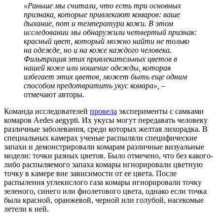
«Раньше мы считали, что есть три основных
признака, которые привлекают комаров: ваше
дыхание, пот и температура кожи. В этом
исследовании мы обнаружили четвертый признак:
красный цвет, который можно найти не только
на одежде, но и на коже каждого человека.
Фильтрация этих привлекательных цветов в
нашей коже или ношение одежды, которая
избегает этих цветов, может быть еще одним
способом предотвратить укус комара»,
–
отмечают авторы.
Команда исследователей
провела
эксперименты с самками
комаров Aedes aegypti. Их укусы могут передавать человеку
различные заболевания, среди которых желтая лихорадка. В
специальных камерах ученые распыляли специфические
запахи и демонстрировали комарам различные визуальные
модели: точки разных цветов. Было отмечено, что без какого-
либо распыляемого запаха комары игнорировали цветную
точку в камере вне зависимости от ее цвета. После
распыления углекислого газа комары игнорировали точку
зеленого, синего или фиолетового цвета, однако если точка
была красной, оранжевой, черной или голубой, насекомые
летели к ней.