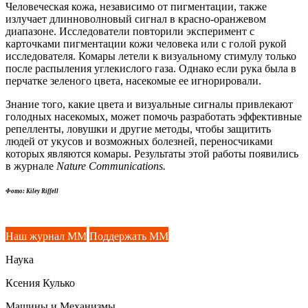
Человеческая кожа, независимо от пигментации, также
излучает длинноволновый сигнал в красно-оранжевом
диапазоне. Исследователи повторили эксперимент с
карточками пигментации кожи человека или с голой рукой
исследователя. Комары летели к визуальному стимулу только
после распыления углекислого газа. Однако если рука была в
перчатке зеленого цвета, насекомые ее игнорировали.
Знание того, какие цвета и визуальные сигналы привлекают
голодных насекомых, может помочь разработать эффективные
репелленты, ловушки и другие методы, чтобы защитить
людей от укусов и возможных болезней, переносчиками
которых являются комары. Результаты этой работы появились
в журнале
Nature Communications.
Фото: Kiley Riffell
Наш журнал ММ
Поддержать ММ
Наука
Ксения Кулько
Машины и Механизмы