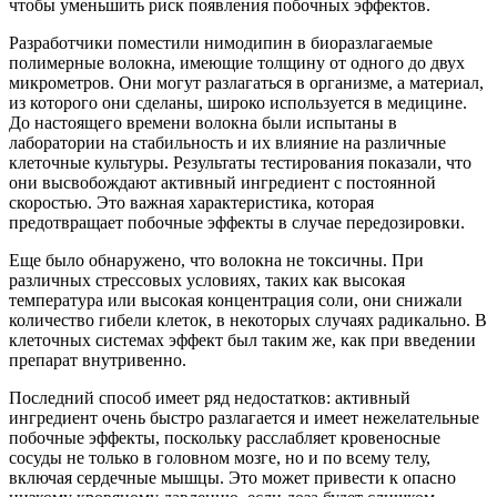
чтобы уменьшить риск появления побочных эффектов.
Разработчики поместили нимодипин в биоразлагаемые
полимерные волокна, имеющие толщину от одного до двух
микрометров. Они могут разлагаться в организме, а материал,
из которого они сделаны, широко используется в медицине.
До настоящего времени волокна были испытаны в
лаборатории на стабильность и их влияние на различные
клеточные культуры. Результаты тестирования показали, что
они высвобождают активный ингредиент с постоянной
скоростью. Это важная характеристика, которая
предотвращает побочные эффекты в случае передозировки.
Еще было обнаружено, что волокна не токсичны. При
различных стрессовых условиях, таких как высокая
температура или высокая концентрация соли, они снижали
количество гибели клеток, в некоторых случаях радикально. В
клеточных системах эффект был таким же, как при введении
препарат внутривенно.
Последний способ имеет ряд недостатков: активный
ингредиент очень быстро разлагается и имеет нежелательные
побочные эффекты, поскольку расслабляет кровеносные
сосуды не только в головном мозге, но и по всему телу,
включая сердечные мышцы. Это может привести к опасно