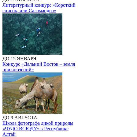
Литературный конкурс «Короткий
список, или Саламандра»
ДО 15 ЯНВАРЯ
Конкурс «Дальний Восток – земля
приключений»
ДО 9 АВГУСТА
Школа фотографа дикой природы
«ЧУДО ВСЮДУ» в Республике
Алтай