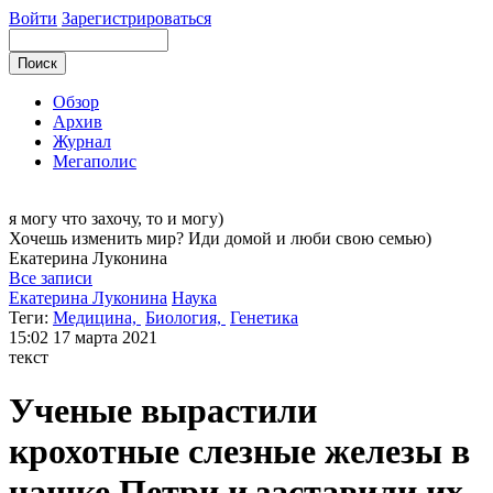
Войти
Зарегистрироваться
Обзор
Архив
Журнал
Мегаполис
я могу
что захочу, то и могу)
Хочешь изменить мир? Иди домой и люби свою семью)
Екатерина
Луконина
Все записи
Екатерина Луконина
Наука
Теги:
Медицина,
Биология,
Генетика
15:02
17 марта 2021
текст
Ученые вырастили
крохотные слезные железы в
чашке Петри и заставили их