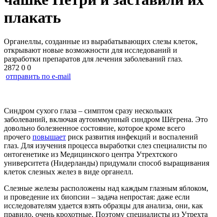
плакать
Органеллы, созданные из вырабатывающих слезы клеток,
открывают новые возможности для исследований и
разработки препаратов для лечения заболеваний глаз.
2872
0
0
отправить по e-mail
Синдром сухого глаза – симптом сразу нескольких
заболеваний, включая аутоиммунный синдром Шёгрена. Это
довольно болезненное состояние, которое кроме всего
прочего
повышает
риск развития инфекций и воспалений
глаз. Для изучения процесса выработки слез специалисты по
онтогенетике из Медицинского центра Утрехтского
университета (Нидерланды) придумали способ выращивания
клеток слезных желез в виде органелл.
Слезные железы расположены над каждым глазным яблоком,
и проведение их биопсии – задача непростая: даже если
исследователям удается взять образцы для анализа, они, как
правило, очень крохотные. Поэтому специалисты из Утрехта