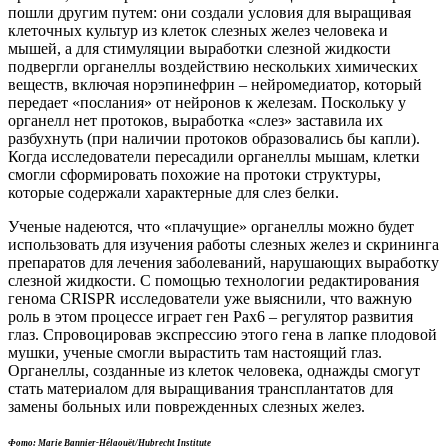
пошли другим путем: они создали условия для выращивая
клеточных культур из клеток слезных желез человека и
мышей, а для стимуляции выработки слезной жидкости
подвергли органеллы воздействию нескольких химических
веществ, включая норэпинефрин – нейромедиатор, который
передает «послания» от нейронов к железам. Поскольку у
органелл нет протоков, выработка «слез» заставила их
разбухнуть (при наличии протоков образовались бы капли).
Когда исследователи пересадили органеллы мышам, клетки
смогли сформировать похожие на протоки структуры,
которые содержали характерные для слез белки.
Ученые надеются, что «плачущие» органеллы можно будет
использовать для изучения работы слезных желез и скрининга
препаратов для лечения заболеваний, нарушающих выработку
слезной жидкости. С помощью технологии редактирования
генома CRISPR исследователи уже выяснили, что важную
роль в этом процессе играет ген Pax6 – регулятор развития
глаз. Спровоцировав экспрессию этого гена в лапке плодовой
мушки, ученые смогли вырастить там настоящий глаз.
Органеллы, созданные из клеток человека, однажды смогут
стать материалом для выращивания трансплантатов для
замены больных или поврежденных слезных желез.
Фото: Marie Bannier-Hélaouët/Hubrecht Institute