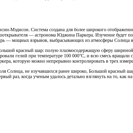
нсин-Мэдисон
. Система создана для более широкого отображен
ооткрывателя — астронома Юджина Паркера. Изучение будет полез
бурь — мощных взрывов, выбрасывающих из атмосферы Солнца в
 Большой красный шар: полую плазмосодержащую сферу шириной
овали гелий при температуре 100 000°C, и всю смесь вращали с
кера, которую можно непрерывно контролировать в трех измер
оля Солнца, не изучавшихся ранее широко, Большой красный ша
ый раз, когда ученым удалось детально взглянуть на то, как на