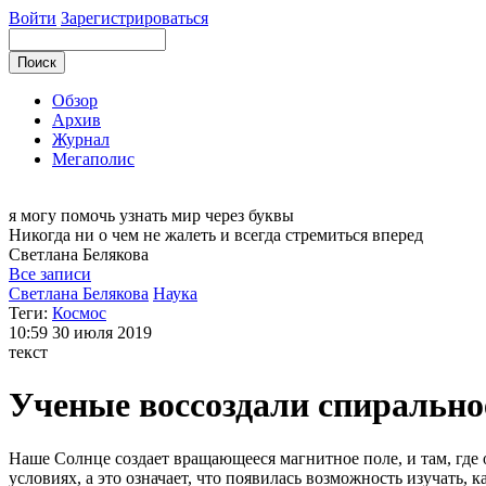
Войти
Зарегистрироваться
Обзор
Архив
Журнал
Мегаполис
я могу
помочь узнать мир через буквы
Никогда ни о чем не жалеть и всегда стремиться вперед
Светлана
Белякова
Все записи
Светлана Белякова
Наука
Теги:
Космос
10:59
30 июля 2019
текст
Ученые воссоздали спирально
Наше Солнце создает вращающееся магнитное поле, и там, где 
условиях, а это означает, что появилась возможность изучать, 