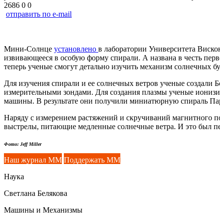
2686
0
0
отправить по e-mail
Мини-Солнце
установлено
в лаборатории Университета
Виско
извивающееся в особую форму спирали. А названа в честь перв
теперь ученые смогут детально изучить механизм солнечных 
Для изучения спирали и ее солнечных ветров ученые создали
измерительными зондами. Для создания плазмы ученые ионизир
машины. В результате они получили миниатюрную спираль Пар
Наряду с измерением растяжений и скручиваний магнитного п
выстрелы, питающие медленные солнечные ветра. И это был перв
Фото: Jeff Miller
Наш журнал ММ
Поддержать ММ
Наука
Светлана Белякова
Машины и Механизмы