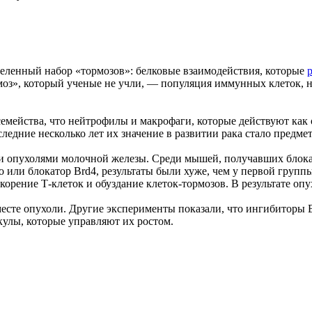
еленный набор «тормозов»: белковые взаимодействия, которые
тормоз», который ученые не учли, — популяция иммунных клето
 семейства, что нейтрофилы и макрофаги, которые действуют к
следние несколько лет их значение в развитии рака стало предме
 опухолями молочной железы. Среди мышей, получавших блокат
о или блокатор Brd4, результаты были хуже, чем у первой груп
скорение Т-клеток и обуздание клеток-тормозов. В результате оп
есте опухоли. Другие эксперименты показали, что ингибиторы
улы, которые управляют их ростом.