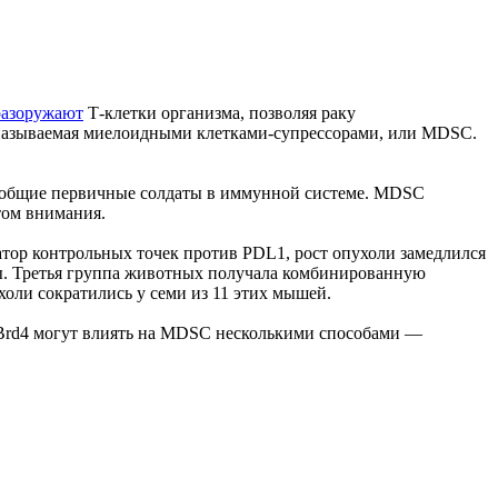
разоружают
Т-клетки организма, позволяя раку
к, называемая миелоидными клетками-супрессорами, или MDSC.
ак общие первичные солдаты в иммунной системе. MDSC
том внимания.
ор контрольных точек против PDL1, рост опухоли замедлился
пы. Третья группа животных получала комбинированную
ухоли сократились у семи из 11 этих мышей.
 Brd4 могут влиять на MDSC несколькими способами —