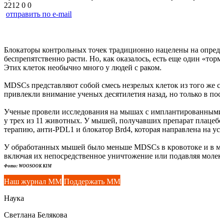
2212
0
0
отправить по e-mail
Блокаторы контрольных точек традиционно нацелены на опред
беспрепятственно расти. Но, как оказалось, есть еще один «
Этих клеток необычно много у людей с раком.
MDSCs представляют собой смесь незрелых клеток из того же
привлекли внимание ученых десятилетия назад, но только в по
Ученые провели исследования на мышах с имплантированными
у трех из 11 животных. У мышей, получавших препарат плацеб
терапию, анти-PDL1 и блокатор Brd4, которая направлена ​​на у
У обработанных мышей было меньше MDSCs в кровотоке и в м
включая их непосредственное уничтожение или подавляя молек
Фото: WOOSOOK KIM
Наш журнал ММ
Поддержать ММ
Наука
Светлана Белякова