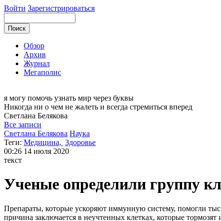
Войти
Зарегистрироваться
Обзор
Архив
Журнал
Мегаполис
я могу
помочь узнать мир через буквы
Никогда ни о чем не жалеть и всегда стремиться вперед
Светлана
Белякова
Все записи
Светлана Белякова
Наука
Теги:
Медицина,
Здоровье
00:26
14 июля 2020
текст
Ученые определили группу к
Препараты, которые ускоряют иммунную систему, помогли тысяч
причина заключается в неучтенных клетках, которые тормозят