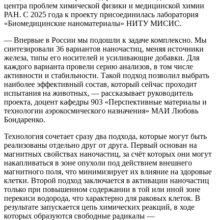
центра проблем химической физики и медицинской химии
РАН. С 2025 года к проекту присоединилась лаборатория
«Биомедицинские наноматериалы» НИТУ МИСИС.
— Впервые в России мы подошли к задаче комплексно. Мы
синтезировали 36 вариантов наночастиц, меняя источники
железа, типы его носителей и усиливающие добавки. Для
каждого варианта провели серию анализов, в том числе
активности и стабильности. Такой подход позволил выбрать
наиболее эффективный состав, который сейчас проходит
испытания на животных, — рассказывает руководитель
проекта, доцент кафедры 903 «Перспективные материалы и
технологии аэрокосмического назначения» МАИ Любовь
Бондаренко.
Технология сочетает сразу два подхода, которые могут быть
реализованы отдельно друг от друга. Первый основан на
магнитных свойствах наночастиц, за счёт которых они могут
накапливаться в зоне опухоли под действием внешнего
магнитного поля, что минимизирует их влияние на здоровые
клетки. Второй подход заключается в активации наночастиц
только при повышенном содержании в той или иной зоне
перекиси водорода, что характерно для раковых клеток. В
результате запускается цепь химических реакций, в ходе
которых образуются свободные радикалы —