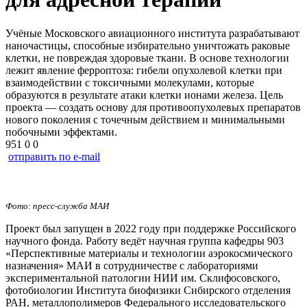
Учёные Московского авиационного института разрабатывают
наночастицы, способные избирательно уничтожать раковые
клетки, не повреждая здоровые ткани. В основе технологии
лежит явление ферроптоза: гибели опухолевой клетки при
взаимодействии с токсичными молекулами, которые
образуются в результате атаки клетки ионами железа. Цель
проекта — создать основу для противоопухолевых препаратов
нового поколения с точечным действием и минимальными
побочными эффектами.
951
0
0
отправить по e-mail
Фото: пресс-служба МАИ
Проект был запущен в 2022 году при поддержке Российского
научного фонда. Работу ведёт научная группа кафедры 903
«Перспективные материалы и технологии аэрокосмического
назначения» МАИ в сотрудничестве с лабораториями
экспериментальной патологии НИИ им. Склифосовского,
фотобиологии Института биофизики Сибирского отделения
РАН, металлополимеров Федерального исследовательского