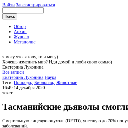
Войти
Зарегистрироваться
Обзор
Архив
Журнал
Мегаполис
я могу
что захочу, то и могу)
Хочешь изменить мир? Иди домой и люби свою семью)
Екатерина
Луконина
Все записи
Екатерина Луконина
Наука
Теги:
Природа,
Биология,
Животные
16:49
14 декабря 2020
текст
Тасманийские дьяволы смогл
Смертельную лицевую опухоль (DFTD), унесшую до 70% популя
заболеваний.