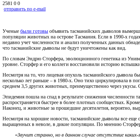
2581
0
0
отправить по e-mail
Ученые
были готовы
объявить тасманийских дьяволов вымерши
популяции животных на острове Тасмания. Если в 1990-х годах 
недавно учет численности и анализ полученных данных обнадеж
что тасманийские дьяволы не будут уничтожены как вид.
По словам Эндрю Сторфера, эволюционного генетика из Универс
уровне. Сторфер и его коллеги восстановили историю вспышки 
Несмотря на то, что лицевая опухоль тасманийского дьявола бы
несколько лет раньше – в 1980-х. Оно тихо циркулировала в п
среднем 3,5 других животных, преимущественно через укусы. 
Эпидемия пошла на спад в результате снижения численности та
распространяется быстрее в более плотных сообществах. Кроме
Наконец, и животные за прошедшие десятилетия, вероятно, вы
Несмотря на хорошие новости, тасманийские дьяволы все еще 
выращенных в неволе, в дикие популяции. По мнению Сторфера
«
Звучит странно, но в данном случае отсутствие каких