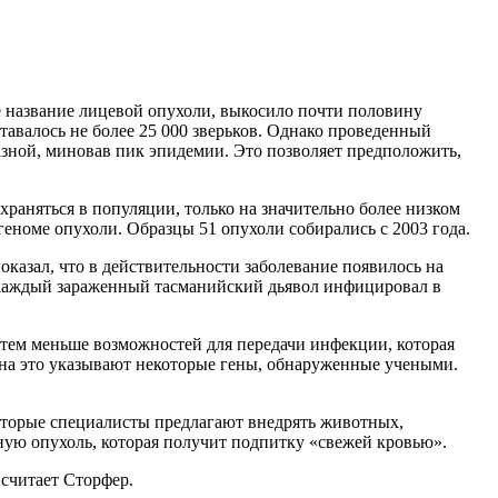
 название лицевой опухоли, выкосило почти половину
тавалось не более 25 000 зверьков. Однако проведенный
азной, миновав пик эпидемии. Это позволяет предположить,
раняться в популяции, только на значительно более низком
еноме опухоли. Образцы 51 опухоли собирались с 2003 года.
оказал, что в действительности заболевание появилось на
да каждый зараженный тасманийский дьявол инфицировал в
 тем меньше возможностей для передачи инфекции, которая
– на это указывают некоторые гены, обнаруженные учеными.
оторые специалисты предлагают внедрять животных,
ную опухоль, которая получит подпитку «свежей кровью».
– считает Сторфер.