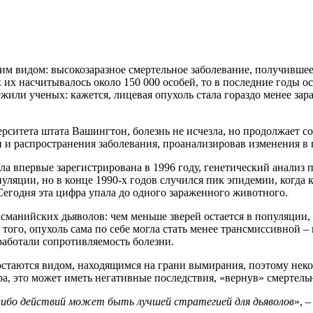
м видом: высокозаразное смертельное заболевание, получившее
их насчитывалось около 150 000 особей, то в последние годы ос
или ученых: кажется, лицевая опухоль стала гораздо менее зар
итета штата Вашингтон, болезнь не исчезла, но продолжает сох
и распространения заболевания, проанализировав изменения в г
ла впервые зарегистрирована в 1996 году, генетический анализ п
опуляции, но в конце 1990-х годов случился пик эпидемии, ког
Сегодня эта цифра упала до одного зараженного животного.
сманийских дьяволов: чем меньше зверей остается в популяции,
 того, опухоль сама по себе могла стать менее трансмиссивной 
работали сопротивляемость болезни.
остаются видом, находящимся на грани вымирания, поэтому нек
, это может иметь негативные последствия, «вернув» смертель
-либо действий может быть лучшей стратегией для дьяволов
», 