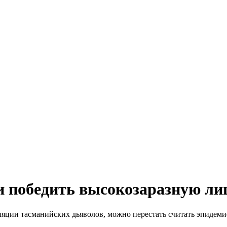
и победить высокозаразную ли
ции тасманийских дьяволов, можно перестать считать эпидемие