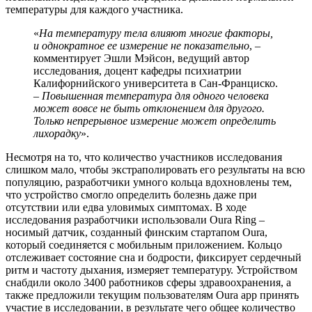
температуры для каждого участника.
«
На температуру тела влияют многие факторы,
и однократное ее измерение не показательно
, –
комментирует Эшли Мэйсон, ведущий автор
исследования, доцент кафедры психиатрии
Калифорнийского университета в Сан-Франциско.
–
Повышенная температура для одного человека
может вовсе не быть отклонением для другого.
Только
непрерывное
измерение
может
определить
лихорадку
».
Несмотря на то, что количество участников исследования
слишком мало, чтобы экстраполировать его результаты на всю
популяцию, разработчики умного кольца вдохновлены тем,
что устройство смогло определить болезнь даже при
отсутствии или едва уловимых симптомах. В ходе
исследования разработчики использовали Oura Ring –
носимый датчик, созданный финским стартапом Oura,
который соединяется с мобильным приложением. Кольцо
отслеживает состояние сна и бодрости, фиксирует сердечный
ритм и частоту дыхания, измеряет температуру. Устройством
снабдили около 3400 работников сферы здравоохранения, а
также предложили текущим пользователям Oura app принять
участие в исследовании, в результате чего общее количество