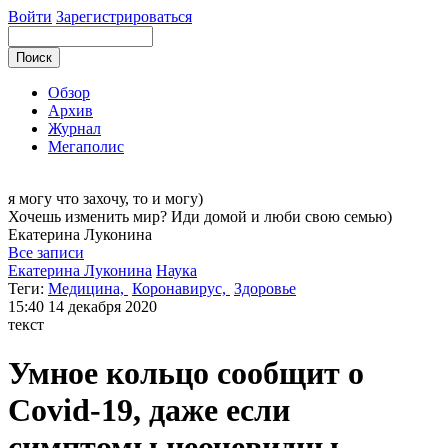
Войти
Зарегистрироваться
Обзор
Архив
Журнал
Мегаполис
я могу
что захочу, то и могу)
Хочешь изменить мир? Иди домой и люби свою семью)
Екатерина
Луконина
Все записи
Екатерина Луконина
Наука
Теги:
Медицина,
Коронавирус,
Здоровье
15:40
14 декабря 2020
текст
Умное кольцо сообщит о
Covid-19, даже если
симптомы неочевидны