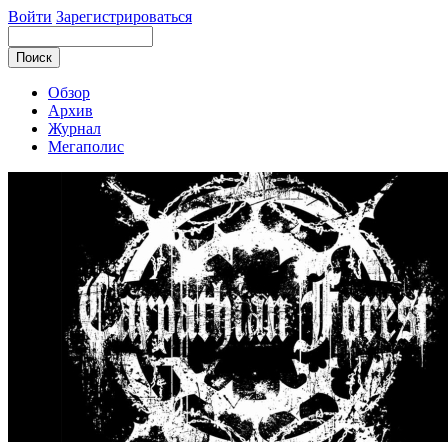
Войти
Зарегистрироваться
Обзор
Архив
Журнал
Мегаполис