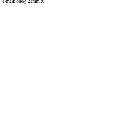
e-mail: one@21mm.ru