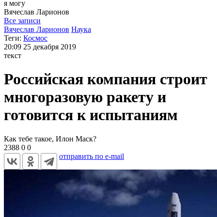
я могу
Вячеслав
Ларионов
Все записи
Вячеслав Ларионов
Наука
Теги:
Космос
20:09
25 декабря 2019
текст
Российская компания строит
многоразовую ракету и
готовится к испытаниям
Как тебе такое, Илон Маск?
2388
0
0
отправить по e-mail