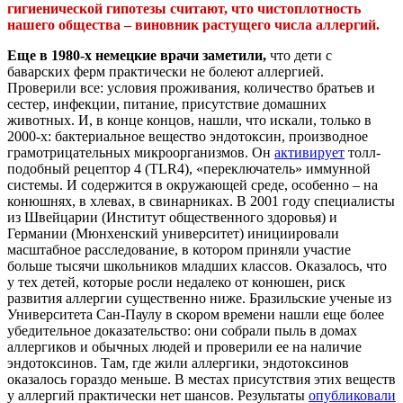
гигиенической гипотезы считают, что чистоплотность
нашего общества – виновник растущего числа аллергий.
Еще в 1980-х немецкие врачи заметили,
что дети с
баварских ферм практически не болеют аллергией.
Проверили все: условия проживания, количество братьев и
сестер, инфекции, питание, присутствие домашних
животных. И, в конце концов, нашли, что искали, только в
2000-х: бактериальное вещество эндотоксин, производное
грамотрицательных микроорганизмов. Он
активирует
толл-
подобный рецептор 4 (TLR4), «переключатель» иммунной
системы. И содержится в окружающей среде, особенно – на
конюшнях, в хлевах, в свинарниках. В 2001 году специалисты
из Швейцарии (Институт общественного здоровья) и
Германии (Мюнхенский университет) инициировали
масштабное расследование, в котором приняли участие
больше тысячи школьников младших классов. Оказалось, что
у тех детей, которые росли недалеко от конюшен, риск
развития аллергии существенно ниже. Бразильские ученые из
Университета Сан-Паулу в скором времени нашли еще более
убедительное доказательство: они собрали пыль в домах
аллергиков и обычных людей и проверили ее на наличие
эндотоксинов. Там, где жили аллергики, эндотоксинов
оказалось гораздо меньше. В местах присутствия этих веществ
у аллергий практически нет шансов. Результаты
опубликовали