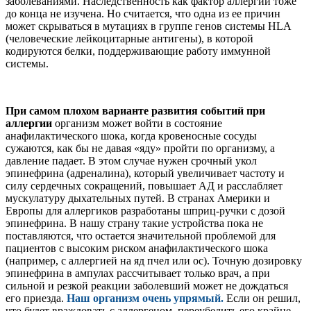
заболеваниями. Наследственность как фактор аллергии тоже
до конца не изучена. Но считается, что одна из ее причин
может скрываться в мутациях в группе генов системы HLA
(человеческие лейкоцитарные антигены), в которой
кодируются белки, поддерживающие работу иммунной
системы.
При самом плохом варианте развития событий при
аллергии
организм может войти в состояние
анафилактического шока, когда кровеносные сосуды
сужаются, как бы не давая «яду» пройти по организму, а
давление падает. В этом случае нужен срочный укол
эпинефрина (адреналина), который увеличивает частоту и
силу сердечных сокращений, повышает АД и расслабляет
мускулатуру дыхательных путей. В странах Америки и
Европы для аллергиков разработаны шприц-ручки с дозой
эпинефрина. В нашу страну такие устройства пока не
поставляются, что остается значительной проблемой для
пациентов с высоким риском анафилактического шока
(например, с аллергией на яд пчел или ос). Точную дозировку
эпинефрина в ампулах рассчитывает только врач, а при
сильной и резкой реакции заболевший может не дождаться
его приезда.
Наш организм очень упрямый.
Если он решил,
что будет враждовать с аллергеном, переубедить его крайне