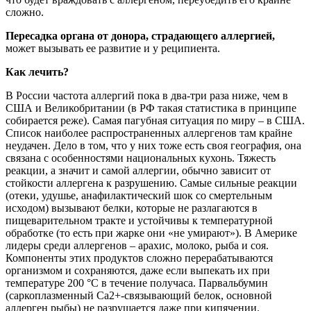
сложно.
Пересадка органа от донора, страдающего аллергией,
может вызывать ее развитие и у реципиента.
Как лечить?
В России частота аллергий пока в два-три раза ниже, чем в
США и Великобритании (в РФ такая статистика в принципе
собирается реже). Самая пагубная ситуация по миру – в США.
Список наиболее распространенных аллергенов там крайне
неудачен. Дело в том, что у них тоже есть своя география, она
связана с особенностями национальных кухонь. Тяжесть
реакции, а значит и самой аллергии, обычно зависит от
стойкости аллергена к разрушению. Самые сильные реакции
(отеки, удушье, анафилактический шок со смертельным
исходом) вызывают белки, которые не разлагаются в
пищеварительном тракте и устойчивы к температурной
обработке (то есть при жарке они «не умирают»). В Америке
лидеры среди аллергенов – арахис, молоко, рыба и соя.
Компоненты этих продуктов сложно перерабатываются
организмом и сохраняются, даже если выпекать их при
температуре 200 °C в течение получаса. Парвальбумин
(саркоплазменный Ca2+-связывающий белок, основной
аллерген рыбы) не разрушается даже при кипячении.