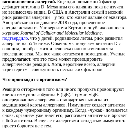
возникновения аллергий.
Еще один возможный фактор –
дефицит витамина D.
Механизм его влияния пока не изучен,
но взаимосвязь видна. В США и Австралии самый высокий
риск развития аллергии – у тех, кто живет дальше от экватора.
Австрийское исследование 2018 года, проведенное
специалистами из Университета Кертин и опубликованное в
журнале
Journal of Cellular and Molecular Medicine
,
подтвердило
, что у детей, родившихся летом, риск развития
аллергий на 55 % ниже. Обычно мы получаем витамин D с
солнцем, но образ жизни человека сильно изменился за
последние века. Мы все чаще остаемся в помещении. Ученые
предполагают, что это тоже может провоцировать
аллергические реакции. Хотя, вероятнее всего, аллергии
«триггерит» – совокупность нескольких факторов.
Что происходит с организмом?
Реакцию отторжения того или иного продукта провоцируют
клетки иммунноглобулина Е (IgE). Термин «IgE-
опосредованная аллергия» – стандартная выписка из
медицинской карты аллергиков. Иммунитет создает антитела
к каждому чужеродному организму. Когда «чужак» появляется
снова, организм уже знает его, распознает антигены и бросает
в бой антитела. В случае с аллергиями «солдаты» иммунитета
просто борются не с тем.