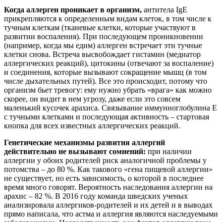
Когда аллерген проникает в организм,
антитела IgE
прикрепляются к определенным видам клеток, в том числе к
тучным клеткам (тканевые клетки, которые участвуют в
развитии воспаления). При последующем проникновении
(например, когда мы едим) аллерген встречает эти тучные
клетки снова. Встреча высвобождает гистамин (медиатор
аллергических реакций), цитокины (отвечают за воспаление)
и соединения, которые вызывают сокращение мышц (в том
числе дыхательных путей). Все это происходит, потому что
организм бьет тревогу: ему нужно убрать «врага» как можно
скорее, он видит в нем угрозу, даже если это совсем
маленький кусочек арахиса. Связывание иммунноглобулина E
с тучными клетками и последующая активность – стартовая
кнопка для всех известных аллергических реакций.
Генетические механизмы развития аллергий
действительно не вызывают сомнений:
при наличии
аллергии у обоих родителей риск аналогичной проблемы у
потомства – до 80 %. Как такового «гена пищевой аллергии»
не существует, но есть зависимость, о которой в последнее
время много говорят. Вероятность наследования аллергии на
арахис – 82 %. В 2016 году команда шведских ученых
анализировала аллергиков-родителей и их детей и в выводах
прямо написала, что астма и аллергия являются наследуемыми