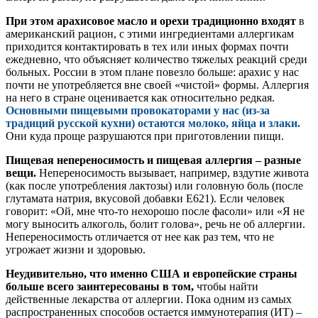
При этом арахисовое масло и орехи традиционно входят
в
американский рацион, с этими ингредиентами аллергикам
приходится контактировать в тех или иных формах почти
ежедневно, что объясняет количество тяжелых реакций среди
больных. России в этом плане повезло больше: арахис у нас
почти не употребляется вне своей «чистой» формы. Аллергия
на него в стране оценивается как относительно редкая.
Основными пищевыми провокаторами у нас (из-за
традиций русской кухни) остаются молоко, яйца и злаки.
Они куда проще разрушаются при приготовлении пищи.
Пищевая непереносимость и пищевая аллергия – разные
вещи.
Непереносимость вызывает, например, вздутие живота
(как после употребления лактозы) или головную боль (после
глутамата натрия, вкусовой добавки E621). Если человек
говорит: «Ой, мне что-то нехорошо после фасоли» или «Я не
могу выносить алкоголь, болит голова», речь не об аллергии.
Непереносимость отличается от нее как раз тем, что не
угрожает жизни и здоровью.
Неудивительно, что именно США и европейские страны
больше всего заинтересованы в том,
чтобы найти
действенные лекарства от аллергии. Пока одним из самых
распространенных способов остается иммунотерапия (ИТ) –