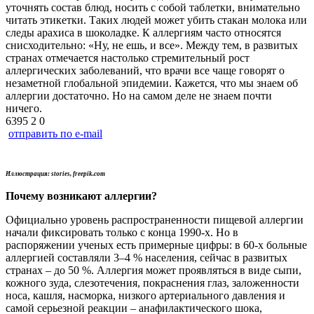
уточнять состав блюд, носить с собой таблетки, внимательно
читать этикетки. Таких людей может убить стакан молока или
следы арахиса в шоколадке. К аллергиям часто относятся
снисходительно: «Ну, не ешь, и все». Между тем, в развитых
странах отмечается настолько стремительный рост
аллергических заболеваний, что врачи все чаще говорят о
незаметной глобальной эпидемии. Кажется, что мы знаем об
аллергии достаточно. Но на самом деле не знаем почти
ничего.
6395
2
0
отправить по e-mail
Иллюстрация: stories, freepik.com
Почему возникают аллергии?
Официально уровень распространенности пищевой аллергии
начали фиксировать только с конца 1990-х. Но в
распоряжении ученых есть примерные цифры: в 60-х больные
аллергией составляли 3–4 % населения, сейчас в развитых
странах – до 50 %. Аллергия может проявляться в виде сыпи,
кожного зуда, слезотечения, покраснения глаз, заложенности
носа, кашля, насморка, низкого артериального давления и
самой серьезной реакции – анафилактического шока,