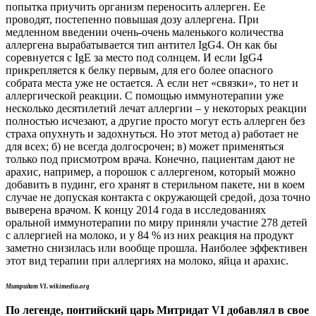
попытка приучить организм переносить аллерген. Ее
проводят, постепенно повышая дозу аллергена. При
медленном введении очень-очень маленького количества
аллергена вырабатывается тип антител IgG4. Он как бы
соревнуется с IgE за место под солнцем. И если IgG4
прикрепляется к белку первым, для его более опасного
собрата места уже не остается. А если нет «связки», то нет и
аллергической реакции. С помощью иммунотерапии уже
несколько десятилетий лечат аллергии – у некоторых реакции
полностью исчезают, а другие просто могут есть аллерген без
страха опухнуть и задохнуться. Но этот метод а) работает не
для всех; б) не всегда долгосрочен; в) может применяться
только под присмотром врача. Конечно, пациентам дают не
арахис, например, а порошок с аллергеном, который можно
добавить в пудинг, его хранят в стерильном пакете, ни в коем
случае не допуская контакта с окружающей средой, доза точно
выверена врачом. К концу 2014 года в исследованиях
оральной иммунотерапии по миру приняли участие 278 детей
с аллергией на молоко, и у 84 % из них реакция на продукт
заметно снизилась или вообще прошла. Наиболее эффективен
этот вид терапии при аллергиях на молоко, яйца и арахис.
Митридат VI. wikimedia.org
По легенде, понтийский царь Митридат VI добавлял в свое