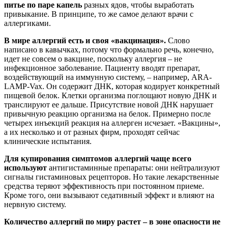
питье по паре капель
разных ядов, чтобы выработать
привыкание. В принципе, то же самое делают врачи с
аллергиками.
В мире аллергий есть и своя «вакцинация».
Слово
написано в кавычках, потому что формально речь, конечно,
идет не совсем о вакцине, поскольку аллергия – не
инфекционное заболевание. Пациенту вводят препарат,
воздействующий на иммунную систему, – например, ARA-
LAMP-Vax. Он содержит ДНК, которая кодирует конкретный
пищевой белок. Клетки организма поглощают новую ДНК и
транслируют ее дальше. Присутствие новой ДНК нарушает
привычную реакцию организма на белок. Примерно после
четырех инъекций реакция на аллерген исчезает. «Вакцины»,
а их несколько и от разных фирм, проходят сейчас
клинические испытания.
Для купирования симптомов аллергий чаще всего
используют
антигистаминные препараты: они нейтрализуют
сигналы гистаминовых рецепторов. Но такие лекарственные
средства теряют эффективность при постоянном приеме.
Кроме того, они вызывают седативный эффект и влияют на
нервную систему.
Количество аллергий по миру растет – в зоне опасности не