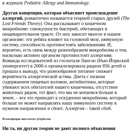
в журнале
Pediatric Allergy and Immunology
.
Другая концепция, которая объясняет происхождение
аллергий,
романтично называется теорией
старых друзей
(The
Lost Friends Theory).
Она рассказывает о кишечном
микробиоме: совокупности бактерий, обитающих в
пищеварительном тракте. От них зависит многое в нашем
организме: эти ребята влияют на головной мозг, иммунную
систему, способность противостоять заболеваниям. И,
вероятно, есть связь между разнообразием микробиома и тем,
насколько активно организм противостоит аллергиям.
Команда исследователей из госпиталя Лангон (Нью-Йоркский
университет) в 2000-х проанализировала рацион 856 детей и
пришла к выводу, что разнообразное питание снижает
вероятность аллергической астмы. Диета с низким
содержанием пищевых волокон, антибиотики, которые
убивают всех обитателей нашего кишечника, отсутствие
животных рядом, тот факт, что мы не копаемся больше в
земле, – все это приводит к оскудению микробиома, который
больше не может направлять нашу иммунную систему в
нужном направлении и сбоит. Аллергия – такой сбой.
Иллюстрация: macrovector. freepik.com
Ни та, ни другая теория не дают полного объяснения