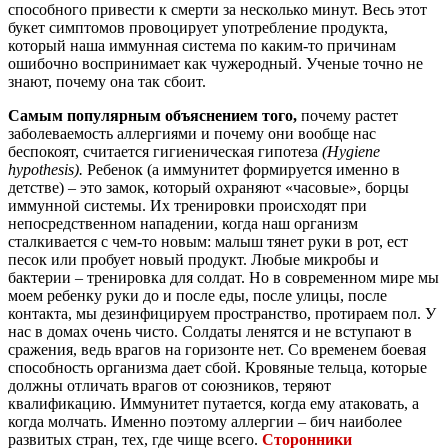
способного привести к смерти за несколько минут. Весь этот
букет симптомов провоцирует употребление продукта,
который наша иммунная система по каким-то причинам
ошибочно воспринимает как чужеродный. Ученые точно не
знают, почему она так сбоит.
Самым популярным объяснением того,
почему растет
заболеваемость аллергиями и почему они вообще нас
беспокоят, считается гигиеническая гипотеза
(Hygiene
hypothesis).
Ребенок (а иммунитет формируется именно в
детстве) – это замок, который охраняют «часовые», борцы
иммунной системы. Их тренировки происходят при
непосредственном нападении, когда наш организм
сталкивается с чем-то новым: малыш тянет руки в рот, ест
песок или пробует новый продукт. Любые микробы и
бактерии – тренировка для солдат. Но в современном мире мы
моем ребенку руки до и после еды, после улицы, после
контакта, мы дезинфицируем пространство, протираем пол. У
нас в домах очень чисто. Солдаты ленятся и не вступают в
сражения, ведь врагов на горизонте нет. Со временем боевая
способность организма дает сбой. Кровяные тельца, которые
должны отличать врагов от союзников, теряют
квалификацию. Иммунитет путается, когда ему атаковать, а
когда молчать. Именно поэтому аллергии – бич наиболее
развитых стран, тех, где чище всего.
Сторонники