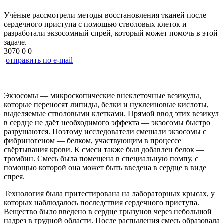
Учёные рассмотрели методы восстановления тканей после
сердечного приступа с помощью стволовых клеток и
разработали экзосомный спрей, который может помочь в этой
задаче.
3070
0
0
отправить по e-mail
Экзосомы — микроскопические внеклеточные везикулы,
которые переносят липиды, белки и нуклеиновые кислоты,
выделяемые стволовыми клетками. Прямой ввод этих везикул
в сердце не даёт необходимого эффекта — экзосомы быстро
разрушаются. Поэтому исследователи смешали экзосомы с
фибриногеном — белком, участвующим в процессе
свёртывания крови. К смеси также был добавлен белок —
тромбин. Смесь была помещена в специальную помпу, с
помощью которой она может быть введена в сердце в виде
спрея.
Технология была притестирована на лабораторных крысах, у
которых наблюдалось последствия сердечного приступа.
Вещество было введено в сердце грызунов через небольшой
надрез в грудной области. После распыления смесь образовала