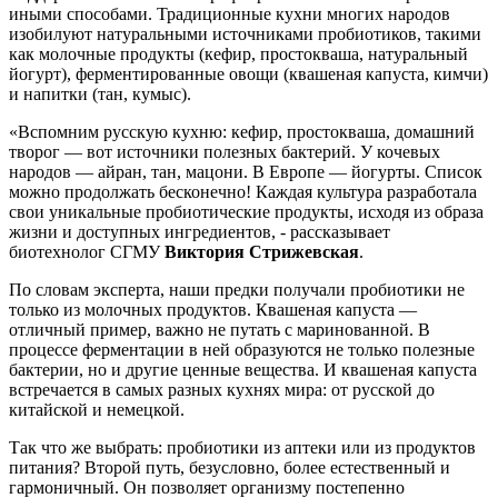
иными способами. Традиционные кухни многих народов
изобилуют натуральными источниками пробиотиков, такими
как молочные продукты (кефир, простокваша, натуральный
йогурт), ферментированные овощи (квашеная капуста, кимчи)
и напитки (тан, кумыс).
«Вспомним русскую кухню: кефир, простокваша, домашний
творог — вот источники полезных бактерий. У кочевых
народов — айран, тан, мацони. В Европе — йогурты. Список
можно продолжать бесконечно! Каждая культура разработала
свои уникальные пробиотические продукты, исходя из образа
жизни и доступных ингредиентов, - рассказывает
биотехнолог СГМУ
Виктория Стрижевская
.
По словам эксперта, наши предки получали пробиотики не
только из молочных продуктов. Квашеная капуста —
отличный пример, важно не путать с маринованной. В
процессе ферментации в ней образуются не только полезные
бактерии, но и другие ценные вещества. И квашеная капуста
встречается в самых разных кухнях мира: от русской до
китайской и немецкой.
Так что же выбрать: пробиотики из аптеки или из продуктов
питания? Второй путь, безусловно, более естественный и
гармоничный. Он позволяет организму постепенно