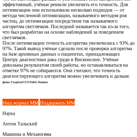
эффективный, учёные решили увеличить его точность. Для
оптимизации они использовали несколько подходов — от
метода численной оптимизации, называемого методом роя
частиц, до оптимизации посредством так называемого
алгоритма светлячков. Последний называется так из-за того,
что был разработан на основе наблюдений за поведением
светлячков.
После оптимизации точность алгоритма увеличилась с 93% до
97%. Такой вывод учёные сделали после проверки алгоритма
на базе архивных данных о пациентах, принадлежащих
Центру диагностики рака груди в Висконсине. Учёные
довольны результатом своей работы, но останавливаться на
отметке 97% не собираются. Они считают, что точность
диагностирующего алгоритма можно увеличивать и дальше.
фото: Unsplash/CC0 Public Domian
Наш журнал ММ
Поддержать ММ
Наука
Антон Тальский
Машины и Механизмы