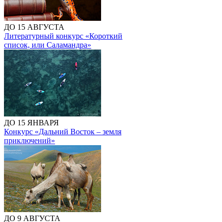
ДО 15 АВГУСТА
Литературный конкурс «Короткий
список, или Саламандра»
ДО 15 ЯНВАРЯ
Конкурс «Дальний Восток – земля
приключений»
ДО 9 АВГУСТА