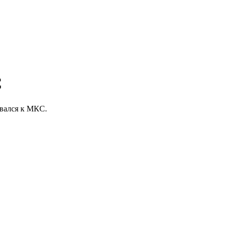
С
овался к МКС.