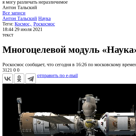
я могу
различать неразличимое
Антон
Тальский
Все записи
Антон Тальский
Наука
Теги:
Космос,
Роскосмос
18:44
29 июля 2021
текст
Многоцелевой модуль «Наука
Роскосмос сообщает, что сегодня в 16:26 по московскому вре
3121
0
0
отправить по e-mail