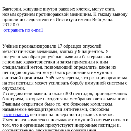
Бактерии, живущие внутри раковых клеток, могут стать
новым оружием противораковой медицины. К такому выводу
пришли исследователи из Института имени Вейцмана.
2312
0
0
отправить по e-mail
Учёные проанализировали 17 образцов опухолей
метастатической меланомы, взятых у 9 пациентов. У
полученных образцов учёные выявили бактериальные
геномные характеристики и затем применили к ним
специальный метод, позволяющий определить, какие из
пептидов опухолей могут быть распознаны иммунной
системой организма. Учёные уверены, что реакция организма
на эти пептиды может усиливать борьбу иммунной системы с
опухолями.
Исследователи выявили около 300 пептидов, принадлежащих
бактериям, которые находятся на мембранах клеток меланомы.
Главным открытием было то, что белковые комплексы,
называемые лейкоцитарными антигенами, способны
распознавать
пептиды на поверхности раковых клеток.
Именно эти комплексы посылают иммунной системе сигнал о
том, что в организме присутствуют инородные пептиды и,
соответственно, злокачественные образования.