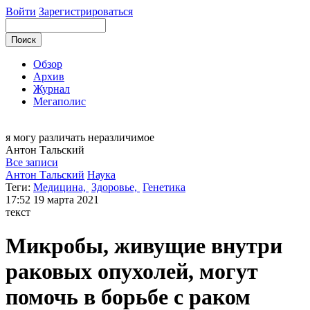
Войти
Зарегистрироваться
Обзор
Архив
Журнал
Мегаполис
я могу
различать неразличимое
Антон
Тальский
Все записи
Антон Тальский
Наука
Теги:
Медицина,
Здоровье,
Генетика
17:52
19 марта 2021
текст
Микробы, живущие внутри
раковых опухолей, могут
помочь в борьбе с раком