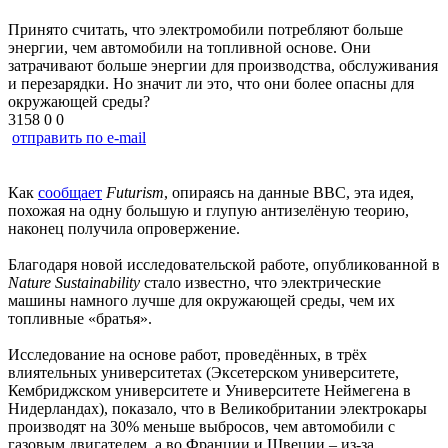
Принято считать, что электромобили потребляют больше
энергии, чем автомобили на топливной основе. Они
затрачивают больше энергии для производства, обслуживания
и перезарядки. Но значит ли это, что они более опасны для
окружающей среды?
3158
0
0
отправить по e-mail
Как
сообщает
Futurism
, опираясь на данные BBC, эта идея,
похожая на одну большую и глупую антизелёную теорию,
наконец получила опровержение.
Благодаря новой исследовательской работе, опубликованной в
Nature Sustainability
стало известно, что электрические
машины намного лучше для окружающей среды, чем их
топливные «братья».
Исследование на основе работ, проведённых, в трёх
влиятельных университетах (Эксетерском университете,
Кембриджском университете и Университете Неймегена в
Нидерландах), показало, что в Великобритании электрокары
производят на 30% меньше выбросов, чем автомобили с
газовым двигателем, а во Франции и Швеции – из-за