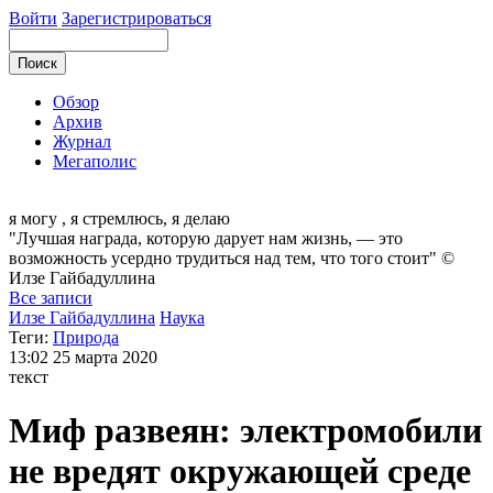
Войти
Зарегистрироваться
Обзор
Архив
Журнал
Мегаполис
я могу
, я стремлюсь, я делаю
"Лучшая награда, которую дарует нам жизнь, — это
возможность усердно трудиться над тем, что того стоит" ©
Илзе
Гайбадуллина
Все записи
Илзе Гайбадуллина
Наука
Теги:
Природа
13:02
25 марта 2020
текст
Миф развеян: электромобили
не вредят окружающей среде