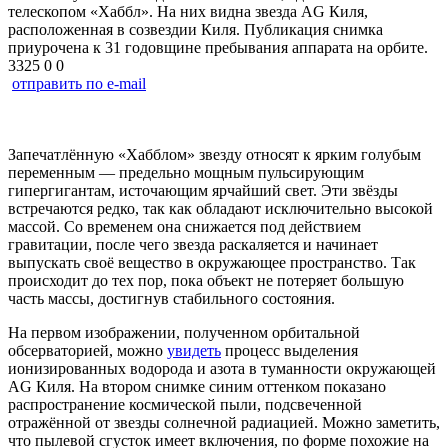
телескопом «Хаббл». На них видна звезда AG Киля,
расположенная в созвездии Киля. Публикация снимка
приурочена к 31 годовщине пребывания аппарата на орбите.
3325
0
0
отправить по e-mail
Запечатлëнную «Хабблом» звезду относят к ярким голубым
переменным — предельно мощным пульсирующим
гипергигантам, источающим ярчайший свет. Эти звёзды
встречаются редко, так как обладают исключительно высокой
массой. Со временем она снижается под действием
гравитации, после чего звезда раскаляется и начинает
выпускать своё вещество в окружающее пространство. Так
происходит до тех пор, пока объект не потеряет большую
часть массы, достигнув стабильного состояния.
На первом изображении, полученном орбитальной
обсерваторией, можно
увидеть
процесс выделения
ионизированных водорода и азота в туманности окружающей
AG Киля. На втором снимке синим оттенком показано
распространение космической пыли, подсвеченной
отражённой от звезды солнечной радиацией. Можно заметить,
что пылевой сгусток имеет включения, по форме похожие на