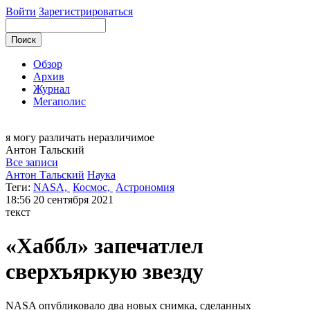
Войти
Зарегистрироваться
Обзор
Архив
Журнал
Мегаполис
я могу
различать неразличимое
Антон
Тальский
Все записи
Антон Тальский
Наука
Теги:
NASA,
Космос,
Астрономия
18:56
20 сентября 2021
текст
«Хаббл» запечатлел
сверхъяркую звезду
NASA опубликовало два новых снимка, сделанных