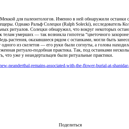
 Меккой для палеонтологов. Именно в ней обнаружили останки с
ещеры. Однако Ральф Солецки (Ralph Solecki), исследователь Ко
ных ритуалов. Солецки обнаружил, что вокруг некоторых остан
 к телам умерших — так возникла гипотеза “цветочного захороне
Ведь растения, оказавшиеся рядом с останками, могли быть занес
дного из скелетов — его руки были согнуты, а голова находил
уженная ритуало-подобная практика. Так, под останками нескол
ь, что уже у неандертальцев были ритуальные практики.
icle/new-neanderthal-remains-associated-with-the-flower-burial-at-
Поделиться