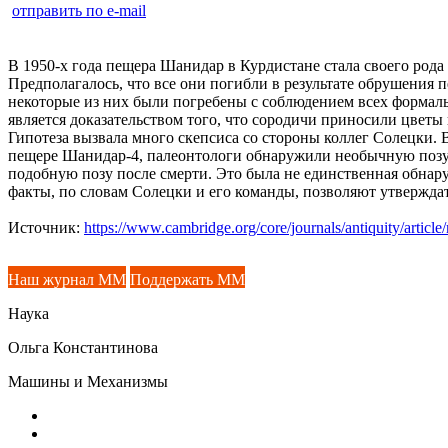
отправить по e-mail
В 1950-x года пещера Шанидар в Курдистане стала своего рода
Предполагалось, что все они погибли в результате обрушения п
некоторые из них были погребены с соблюдением всех формаль
является доказательством того, что сородичи приносили цветы
Гипотеза вызвала много скепсиса со стороны коллег Солецки. 
пещере Шанидар-4, палеонтологи обнаружили необычную позу о
подобную позу после смерти. Это была не единственная обнар
факты, по словам Солецки и его команды, позволяют утверждат
Источник:
https://www.cambridge.org/core/journals/antiquity/art
Наш журнал ММ
Поддержать ММ
Наука
Ольга Константинова
Машины и Механизмы