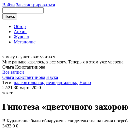
Войти
Зарегистрироваться
Обзор
Архив
Журнал
Мегаполис
я могу
научить вас учиться
Мне раньше казалось, я все могу. Теперь я в этом уже уверена.
Ольга
Константинова
Все записи
Ольга Константинова
Наука
Теги:
палеонтология,
неандартальцы,
Homo
22:21
30 марта 2020
текст
Гипотеза «цветочного захоро
В Курдистане были обнаружены свидетельства наличия погреба
3433
0
0