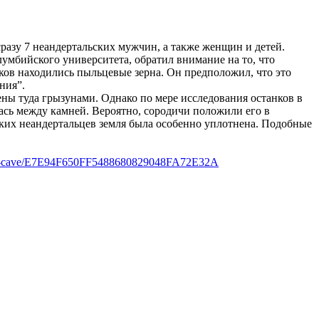
разу 7 неандертальских мужчин, а также женщин и детей.
лумбийского университета, обратил внимание на то, что
ков находились пыльцевые зерна. Он предположил, что это
ния”.
ены туда грызунами. Однако по мере исследования останков в
ась между камней. Вероятно, сородичи положили его в
ьких неандертальцев земля была особенно уплотнена. Подобные
shanidar-cave/E7E94F650FF5488680829048FA72E32A