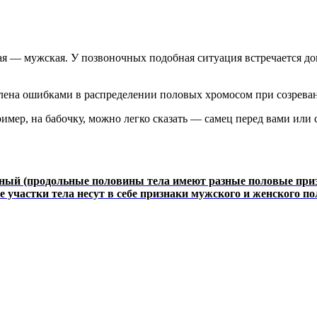
я — мужская. У позвоночных подобная ситуация встречается дов
лена ошибками в распределении половых хромосом при созрева
ример, на бабочку, можно легко сказать — самец перед вами ил
ый (продольные половины тела имеют разные половые призн
частки тела несут в себе признаки мужского и женского пол