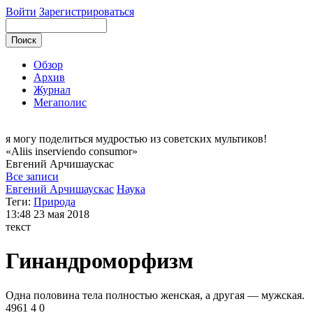
Войти
Зарегистрироваться
Обзор
Архив
Журнал
Мегаполис
я могу
поделиться мудростью из советских мультиков!
«Aliis inserviendo consumor»
Евгений
Арчишаускас
Все записи
Евгений Арчишаускас
Наука
Теги:
Природа
13:48
23 мая 2018
текст
Гинандроморфизм
Одна половина тела полностью женская, а другая — мужская.
4961
4
0