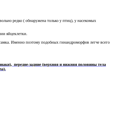
ольно редко ( обнаружена только у птиц), у насекомых
нии яйцеклетки.
и самка. Именно поэтому подобных гинандроморфов легче всего
аки), передне-задние (верхняя и нижняя половины тела
а).