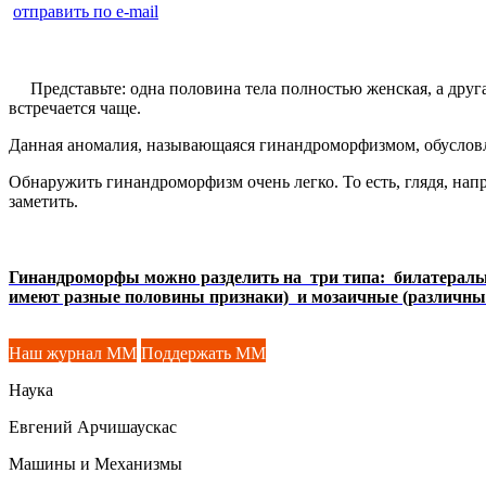
отправить по e-mail
Представьте: одна половина тела полностью женская, а друга
встречается чаще.
Данная аномалия, называющаяся гинандроморфизмом, обуслов
Обнаружить гинандроморфизм очень легко. То есть, глядя, нап
заметить.
Гинандроморфы можно разделить на три типа: билатеральн
имеют разные половины признаки) и мозаичные (различные у
Наш журнал ММ
Поддержать ММ
Наука
Евгений Арчишаускас
Машины и Механизмы