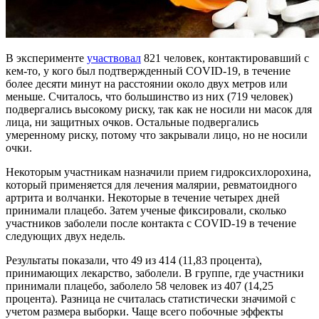
В эксперименте
участвовал
821 человек, контактировавший с
кем-то
, у кого был подтвержденный
COVID-19
, в течение
более десяти минут на расстоянии около двух метров или
меньше. Считалось, что большинство из них (719 человек)
подвергались высокому риску, так как не носили ни масок для
лица, ни защитных очков. Остальные подвергались
умеренному риску, потому что закрывали лицо, но не носили
очки.
Некоторым участникам назначили прием гидроксихлорохина,
который применяется для лечения малярии, ревматоидного
артрита и волчанки. Некоторые в течение четырех дней
принимали плацебо. Затем ученые фиксировали, сколько
участников заболели после контакта с
COVID-19
в течение
следующих двух недель.
Результаты показали, что 49 из 414 (11,83 процента),
принимающих лекарство, заболели. В группе, где участники
принимали плацебо, заболело 58 человек из 407 (14,25
процента). Разница не считалась статистически значимой с
учетом размера выборки. Чаще всего побочные эффекты