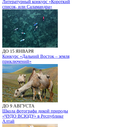
Литературный конкурс «Короткий
список, или Саламандра»
ДО 15 ЯНВАРЯ
Конкурс «Дальний Восток – земля
приключений»
ДО 9 АВГУСТА
Школа фотографа дикой природы
«ЧУДО ВСЮДУ» в Республике
Алтай