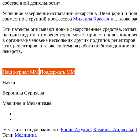
собственной деятельности».
Успешное завершение испытаний лекарств в Швейцарии и поя
совместно с группой профессора
Михаила Красавина
, также р
Эти патенты описывают новые лекарственные средства, испыта
на один подтип этих рецепторов может привести к возникновен
в организме человека нескольких других подтипов рецепторо
этих рецепторов, а также системная работа по биомедицине п
лекарств.
Наш журнал ММ
Поддержать ММ
Наука
Вероника Сурняева
Машины и Механизмы
Эту статью поддерживают:
Борис Акулин
,
Камилла Андреева
,
Теги:
Медицина