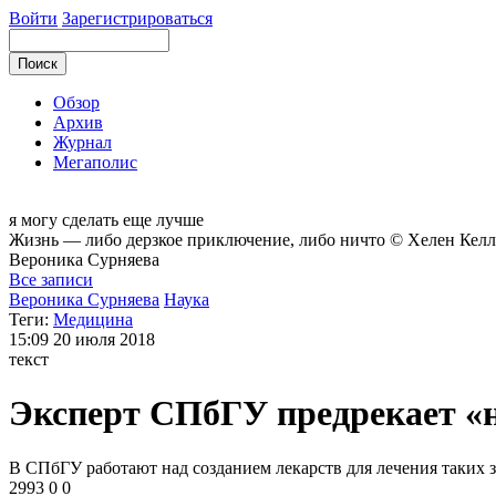
Войти
Зарегистрироваться
Обзор
Архив
Журнал
Мегаполис
я могу
сделать еще лучше
Жизнь — либо дерзкое приключение, либо ничто © Хелен Келл
Вероника
Сурняева
Все записи
Вероника Сурняева
Наука
Теги:
Медицина
15:09
20 июля 2018
текст
Эксперт СПбГУ предрекает «
В СПбГУ работают над созданием лекарств для лечения таких з
2993
0
0