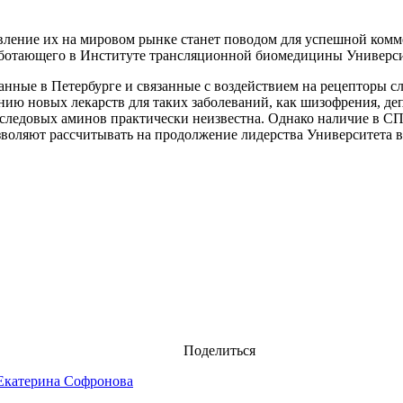
вление их на мировом рынке станет поводом для успешной ком
аботающего в Институте трансляционной биомедицины Универси
нные в Петербурге и связанные с воздействием на рецепторы сл
ию новых лекарств для таких заболеваний, как шизофрения, депр
в следовых аминов практически неизвестна. Однако наличие в
озволяют рассчитывать на продолжение лидерства Университета 
Поделиться
Екатерина Софронова