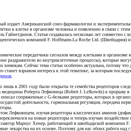
ый издает Американский союз фармакологии и экспериментально
тки к клетке в организме человека и появлению в связи с этим
ль Гайнетдинов. Статья создавалась несколько лет совместно с 
евтических компаний F. Hoffmann-La Roсhe Ltd. (Швейцария) и
имические передатчики сигналов между клетками в организме м
е раздражители во внутриклеточные процессы), которые могут 
и химикам. Сейчас тема статьи особенно актуальна, потому что
то станет взрывом интереса к этой тематике, за которым после
динов
.
но лишь в 2001 году были открыты те семейства рецепторов сле
 медицины Роберта Лефковица (Robert J. Lefkowitz) к прорыву 
писал сопряженные с G-белками рецепторы, которых в организм
осудистой деятельности, гормональная регуляция, передача нерв
епторы.
ртом Лефковицем, изучая рецепторы классических аминов (дофам
 переключился на новые рецепторы и теперь изучаю воздействи
оавтор Мариус Хенер, работающий в швейцарской компании F. H
ые лекарства на их основе. Поэтому для нас обоих работа над с