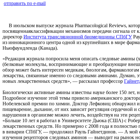
отправить по e-mail
В июльском выпуске журнала Pharmacological Reviews, котор
посвященнаяклассификации механизмов передачи сигнала от кле
директор
Института трансляционной биомедицины СПбГУ
Рау
из инновационного центра одной из крупнейших в мире фармац
Ньюфаундленда (Канада).
«Редакция журнала попросила меня описать следовые амины (х
(белковые молекулы, воспринимающие и преобразующие внешни
обзор может быть интересен медикам, биологам, фармакологам 
лекарства, связанные именно со следовыми аминами. Думаю, э
новых лекарственных средств», — рассказал профессор
Гайнет
Биологически активные амины известны науке более 150 лет, 
Подробное изучение этой темы привело американского доктора
Нобелевской премии по химии. Доктор Лефковиц обнаружил и о
пищеварение, дыхание, от них зависит регуляция сердечной и с
нарушения в организме можно лечить, воздействуя на эти рец
«Больше 10 лет я работал в Университете Дьюка (США) с Робе
лекарственных средств. Но примерно с 2008 года я полностью
в виварии СПбГУ, — продолжил Рауль Гайнетдинов. — А мой с
изучения рецепторов следовых аминов — выводит на рынок нов