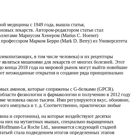
й медицины с 1949 года, вышла статья,
 новых лекарств. Автором-редактором статьи стал
коллегами Мариусом Хенером (Marius C. Hoener)
 профессором Марком Берри (Mark D. Berry) из Университета
лекопитающих, в том числе человека) и их рецепторы
являться мишенями для лекарств от многих болезней. Этот
 до конца 2018 года на мировой рынок могут выйти новейшие
дуют неожиданные открытия и создание ряда принципиально
довых аминов, которые сопряжены с G-белками (GPCR).
в области физиологии и фармакологии и получению в 2012 году
е человека около тысячи. Ими регулируются вкус, обоняние,
ного импульса и т. д. Соответственно, практически любые
ина и серотонина), на которые воздействуют десятки
е на них на мутантных мышах, специально выращенных
offmann-La Roche Ltd., занимается следующей стадией
татьей стала подведением итогов определенных этапов