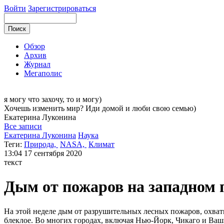
Войти
Зарегистрироваться
Обзор
Архив
Журнал
Мегаполис
я могу
что захочу, то и могу)
Хочешь изменить мир? Иди домой и люби свою семью)
Екатерина
Луконина
Все записи
Екатерина Луконина
Наука
Теги:
Природа,
NASA,
Климат
13:04
17 сентября 2020
текст
Дым от пожаров на западном
На этой неделе дым от разрушительных лесных пожаров, охват
блеклое. Во многих городах, включая Нью-Йорк, Чикаго и Ваш