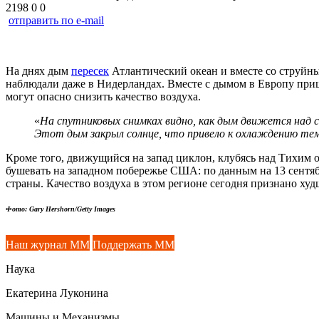
2198
0
0
отправить по e-mail
На днях дым
пересек
Атлантический океан и вместе со струйн
наблюдали даже в Нидерландах. Вместе с дымом в Европу приш
могут опасно снизить качество воздуха.
«
На спутниковых снимках видно, как дым движется над 
Этот дым закрыл солнце, что привело к охлаждению темп
Кроме того, движущийся на запад циклон, клубясь над Тихим о
бушевать на западном побережье США: по данным на 13 сентяб
страны. Качество воздуха в этом регионе сегодня признано худ
Фото: Gary Hershorn/Getty Images
Наш журнал ММ
Поддержать ММ
Наука
Екатерина Луконина
Машины и Механизмы