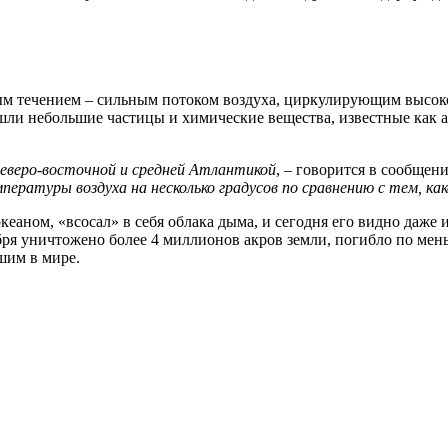
ым течением – сильным потоком воздуха, циркулирующим высоко
ли небольшие частицы и химические вещества, известные как а
северо-восточной и средней Атлантикой
, – говорится в сообще
ературы воздуха на несколько градусов по сравнению с тем, ка
кеаном, «всосал» в себя облака дыма, и сегодня его видно даж
ря уничтожено более 4 миллионов акров земли, погибло по мен
шим в мире.