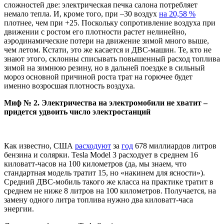
сложностей две: электрическая печка салона потребляет
немало тепла. И, кроме того, при –30 воздух
на 20,58 %
плотнее, чем при +25. Поскольку сопротивление воздуха при
движении с ростом его плотности растет нелинейно,
аэродинамические потери на движение зимой много выше,
чем летом. Кстати, это же касается и ДВС-машин. Те, кто не
знают этого, склонны списывать повышенный расход топлива
зимой на зимнюю резину, но в дальней поездке в сильный
мороз основной причиной роста трат на горючее будет
именно возросшая плотность воздуха.
Миф № 2. Электричества на электромобили не хватит –
придется удвоить число электростанций
Как известно, США
расходуют
за
год
678 миллиардов литров
бензина и солярки. Tesla Model 3 расходует в среднем 16
киловатт-часов на 100 километров (да, мы знаем, что
стандартная модель тратит 15, но «накинем для ясности»).
Средний ДВС-мобиль такого же класса на практике тратит в
среднем не ниже 8 литров на 100 километров. Получается, на
замену одного литра топлива нужно два киловатт-часа
энергии.