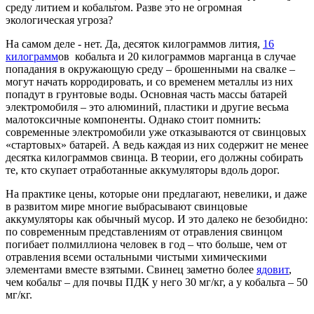
среду литием и кобальтом. Разве это не огромная
экологическая угроза?
На самом деле - нет. Да, десяток килограммов лития,
16
килограмм
ов кобальта и 20 килограммов марганца в случае
попадания в окружающую среду – брошенными на свалке –
могут начать корродировать, и со временем металлы из них
попадут в грунтовые воды. Основная часть массы батарей
электромобиля – это алюминий, пластики и другие весьма
малотоксичные компоненты. Однако стоит помнить:
современные электромобили уже отказываются от свинцовых
«стартовых» батарей. А ведь каждая из них содержит не менее
десятка килограммов свинца. В теории, его должны собирать
те, кто скупает отработанные аккумуляторы вдоль дорог.
На практике цены, которые они предлагают, невелики, и даже
в развитом мире многие выбрасывают свинцовые
аккумуляторы как обычный мусор. И это далеко не безобидно:
по современным представлениям от отравления свинцом
погибает полмиллиона человек в год – что больше, чем от
отравления всеми остальными чистыми химическими
элементами вместе взятыми. Свинец заметно более
ядовит
,
чем кобальт – для почвы ПДК у него 30 мг/кг, а у кобальта – 50
мг/кг.