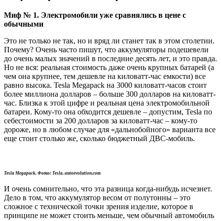
Миф № 1. Электромобили уже сравнялись в цене с
обычными
Это не только не так, но и вряд ли станет так в этом столетии.
Почему? Очень часто пишут, что аккумуляторы подешевели
до очень малых значений в последние десять лет, и это правда.
Но не вся: реальная стоимость даже очень крупных батарей (а
чем она крупнее, тем дешевле на киловатт-час емкости) все
равно высока. Tesla Megapack на 3000 киловатт-часов стоит
более миллиона долларов – больше 300 долларов на киловатт-
час. Близка к этой цифре и реальная цена электромобильной
батареи. Кому-то она обходится дешевле – допустим, Tesla по
себестоимости за 200 долларов за киловатт-час – кому-то
дороже, но в любом случае для «дальнобойного» варианта все
еще стоит столько же, сколько бюджетный ДВС-мобиль.
Tesla Megapack. Фото: Tesla, autoevolution.com
И очень сомнительно, что эта разница когда-нибудь исчезнет.
Дело в том, что аккумулятор весом от полутонны – это
сложное с технической точки зрения изделие, которое в
принципе не может стоить меньше, чем обычный автомобиль