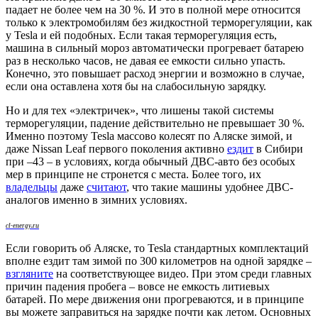
падает не более чем на 30 %. И это в полной мере относится
только к электромобилям без жидкостной терморегуляции, как
у Tesla и ей подобных. Если такая терморегуляция есть,
машина в сильный мороз автоматически прогревает батарею
раз в несколько часов, не давая ее емкости сильно упасть.
Конечно, это повышает расход энергии и возможно в случае,
если она оставлена хотя бы на слабосильную зарядку.
Но и для тех «электричек», что лишены такой системы
терморегуляции, падение действительно не превышает 30 %.
Именно поэтому Tesla массово колесят по Аляске зимой, и
даже Nissan Leaf первого поколения активно
ездит
в Сибири
при –43 – в условиях, когда обычный ДВС-авто без особых
мер в принципе не стронется с места. Более того, их
владельцы
даже
считают
, что такие машины удобнее ДВС-
аналогов именно в зимних условиях.
cl-energy.ru
Если говорить об Аляске, то Tesla стандартных комплектаций
вполне ездит там зимой по 300 километров на одной зарядке –
взгляните
на соответствующее видео. При этом среди главных
причин падения пробега – вовсе не емкость литиевых
батарей. По мере движения они прогреваются, и в принципе
вы можете заправиться на зарядке почти как летом. Основных