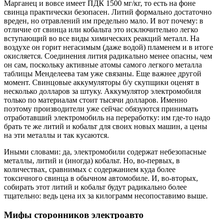
Марганец и вовсе имеет ПДК 1500 мг/кг, то есть на фоне
свинца практически безопасен. Литий формально достаточно
вреден, но отравлений им предельно мало. И вот почему: в
отличие от свинца или кобальта это исключительно легко
вступающий во все виды химических реакций металл. На
воздухе он горит негасимым (даже водой) пламенем и в итоге
окисляется. Соединения лития радикально менее опасны, чем
он сам, поскольку активные атомы самого легкого металла
таблицы Менделеева там уже связаны. Еще важнее другой
момент. Свинцовые аккумуляторы б/у скупщики оценят в
несколько долларов за штуку. Аккумулятор электромобиля
только по материалам стоит тысячи долларов. Именно
поэтому производители уже сейчас обязуются принимать
отработавший электромобиль на переработку: им где-то надо
брать те же литий и кобальт для своих новых машин, а цены
на эти металлы и так кусаются.
Иными словами: да, электромобили содержат небезопасные
металлы, литий и (иногда) кобальт. Но, во-первых, в
количествах, сравнимых с содержанием куда более
токсичного свинца в обычном автомобиле. И, во-вторых,
собирать этот литий и кобальт будут радикально более
тщательно: ведь цена их за килограмм несопоставимо выше.
Мифы сторонников электроавто