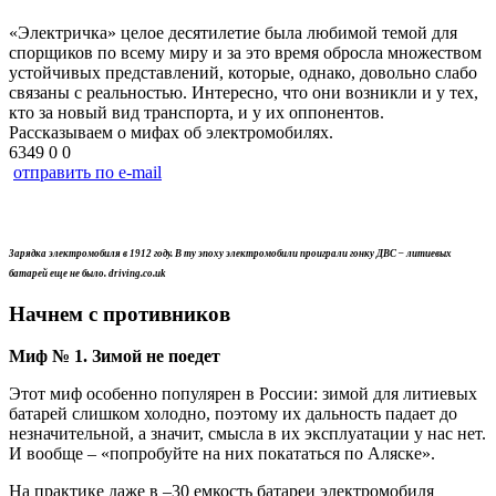
«Электричка» целое десятилетие была любимой темой для
спорщиков по всему миру и за это время обросла множеством
устойчивых представлений, которые, однако, довольно слабо
связаны с реальностью. Интересно, что они возникли и у тех,
кто за новый вид транспорта, и у их оппонентов.
Рассказываем о мифах об электромобилях.
6349
0
0
отправить по e-mail
Зарядка электромобиля в 1912 году. В ту эпоху электромобили проиграли гонку ДВС –
литиевых
батарей еще не было. driving.co.uk
Начнем с противников
Миф № 1. Зимой не поедет
Этот миф особенно популярен в России: зимой для литиевых
батарей слишком холодно, поэтому их дальность падает до
незначительной, а значит, смысла в их эксплуатации у нас нет.
И вообще – «попробуйте на них покататься по Аляске».
На практике даже в –30 емкость батареи электромобиля