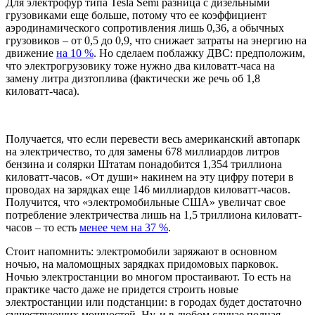
Для электрофур типа Tesla Semi разница с дизельными
грузовиками еще больше, потому что ее коэффициент
аэродинамического сопротивления лишь 0,36, а обычных
грузовиков – от 0,5 до 0,9, что снижает затраты на энергию на
движение
на 10 %
. Но сделаем поблажку ДВС: предположим,
что электрогрузовику тоже нужно два киловатт-часа на
замену литра дизтоплива (фактически же речь об 1,8
киловатт-часа).
Получается, что если перевести весь американский автопарк
на электричество, то для замены 678 миллиардов литров
бензина и солярки Штатам понадобится 1,354 триллиона
киловатт-часов. «От души» накинем на эту цифру потери в
проводах на зарядках еще 146 миллиардов киловатт-часов.
Получится, что «электромобильные США» увеличат свое
потребление электричества лишь на 1,5 триллиона киловатт-
часов – то есть
менее чем на 37 %
.
Стоит напомнить: электромобили заряжают в основном
ночью, на маломощных зарядках придомовых парковок.
Ночью электростанции во многом простаивают. То есть на
практике часто даже не придется строить новые
электростанции или подстанции: в городах будет достаточно
существующих мощностей. Ну, и в любом случае полная