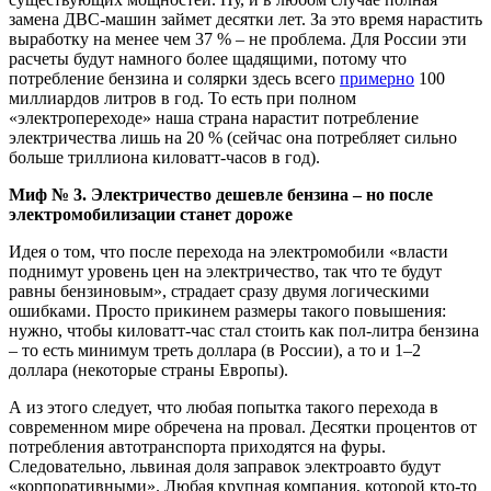
замена ДВС-машин займет десятки лет. За это время нарастить
выработку на менее чем 37 % – не проблема. Для России эти
расчеты будут намного более щадящими, потому что
потребление бензина и солярки здесь всего
примерно
100
миллиардов литров в год. То есть при полном
«электропереходе» наша страна нарастит потребление
электричества лишь на 20 % (сейчас она потребляет сильно
больше триллиона киловатт-часов в год).
Миф № 3. Электричество дешевле бензина – но после
электромобилизации станет дороже
Идея о том, что после перехода на электромобили «власти
поднимут уровень цен на электричество, так что те будут
равны бензиновым», страдает сразу двумя логическими
ошибками. Просто прикинем размеры такого повышения:
нужно, чтобы киловатт-час стал стоить как пол-литра бензина
– то есть минимум треть доллара (в России), а то и 1–2
доллара (некоторые страны Европы).
А из этого следует, что любая попытка такого перехода в
современном мире обречена на провал. Десятки процентов от
потребления автотранспорта приходятся на фуры.
Следовательно, львиная доля заправок электроавто будут
«корпоративными». Любая крупная компания, которой кто-то