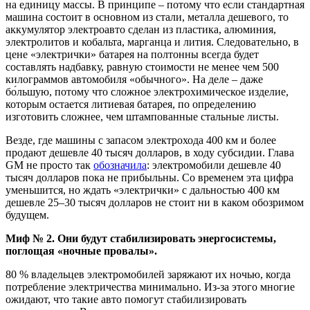
на единицу массы. В принципе – потому что если стандартная
машина состоит в основном из стали, металла дешевого, то
аккумулятор электроавто сделан из пластика, алюминия,
электролитов и кобальта, марганца и лития. Следовательно, в
цене «электрички» батарея на полтонны всегда будет
составлять надбавку, равную стоимости не менее чем 500
килограммов автомобиля «обычного». На деле – даже
бо́льшую, потому что сложное электрохимическое изделие,
которым остается литиевая батарея, по определению
изготовить сложнее, чем штампованные стальные листы.
Везде, где машины с запасом электрохода 400 км и более
продают дешевле 40 тысяч долларов, в ходу субсидии. Глава
GM не просто так
обозначила
: электромобили дешевле 40
тысяч долларов пока не прибыльны. Со временем эта цифра
уменьшится, но ждать «электрички» с дальностью 400 км
дешевле 25–30 тысяч долларов не стоит ни в каком обозримом
будущем.
Миф № 2. Они будут стабилизировать энергосистемы,
поглощая «ночные провалы».
80 % владельцев электромобилей заряжают их ночью, когда
потребление электричества минимально. Из-за этого многие
ожидают, что такие авто помогут стабилизировать