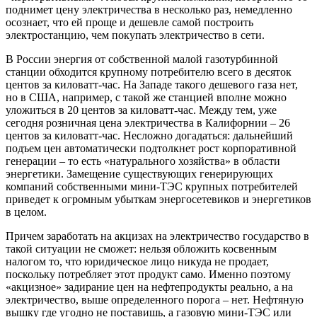
поднимет цену электричества в несколько раз, немедленно
осознает, что ей проще и дешевле самой построить
электростанцию, чем покупать электричество в сети.
В России энергия от собственной малой газотурбинной
станции обходится крупному потребителю всего в десяток
центов за киловатт-час. На Западе такого дешевого газа нет,
но в США, например, с такой же станцией вполне можно
уложиться в 20 центов за киловатт-час. Между тем, уже
сегодня розничная цена электричества в Калифорнии – 26
центов за киловатт-час. Несложно догадаться: дальнейший
подъем цен автоматически подтолкнет рост корпоративной
генерации – то есть «натурального хозяйства» в области
энергетики. Замещение существующих генерирующих
компаний собственными мини-ТЭС крупных потребителей
приведет к огромным убыткам энергосетевиков и энергетиков
в целом.
Причем заработать на акцизах на электричество государство в
такой ситуации не сможет: нельзя обложить косвенным
налогом то, что юридическое лицо никуда не продает,
поскольку потребляет этот продукт само. Именно поэтому
«акцизное» задирание цен на нефтепродукты реально, а на
электричество, выше определенного порога – нет. Нефтяную
вышку где угодно не поставишь, а газовую мини-ТЭС или