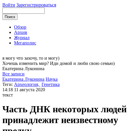
Войти
Зарегистрироваться
Обзор
Архив
Журнал
Мегаполис
я могу
что захочу, то и могу)
Хочешь изменить мир? Иди домой и люби свою семью)
Екатерина
Луконина
Все записи
Екатерина Луконина
Наука
Теги:
Археология,
Генетика
14:18
11 августа 2020
текст
Часть ДНК некоторых людей
принадлежит неизвестному
предку