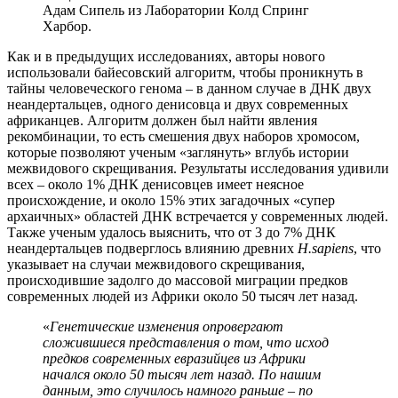
Адам Сипель из Лаборатории Колд Спринг
Харбор.
Как и в предыдущих исследованиях, авторы нового
использовали байесовский алгоритм, чтобы проникнуть в
тайны человеческого генома – в данном случае в ДНК двух
неандертальцев, одного денисовца и двух современных
африканцев. Алгоритм должен был найти явления
рекомбинации, то есть смешения двух наборов хромосом,
которые позволяют ученым «заглянуть» вглубь истории
межвидового скрещивания. Результаты исследования удивили
всех – около 1% ДНК денисовцев имеет неясное
происхождение, и около 15% этих загадочных «супер
архаичных» областей ДНК встречается у современных людей.
Также ученым удалось выяснить, что от 3 до 7% ДНК
неандертальцев подверглось влиянию древних
H
.
sapiens
, что
указывает на случаи межвидового скрещивания,
происходившие задолго до массовой миграции предков
современных людей из Африки около 50 тысяч лет назад.
«
Генетические изменения опровергают
сложившиеся представления о том, что исход
предков современных евразийцев из Африки
начался около 50 тысяч лет назад. По нашим
данным, это случилось намного раньше – по