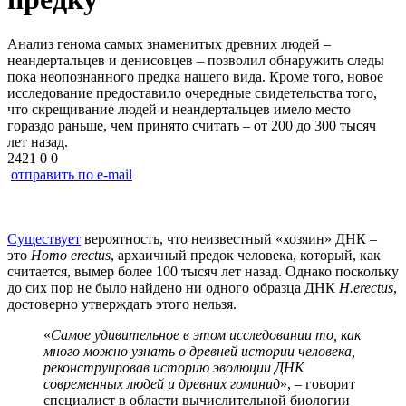
Анализ генома самых знаменитых древних людей –
неандертальцев и денисовцев – позволил обнаружить следы
пока неопознанного предка нашего вида. Кроме того, новое
исследование предоставило очередные свидетельства того,
что скрещивание людей и неандертальцев имело место
гораздо раньше, чем принято считать – от 200 до 300 тысяч
лет назад.
2421
0
0
отправить по e-mail
Существует
вероятность, что неизвестный «хозяин» ДНК –
это
Homo
erectus
, архаичный предок человека, который, как
считается, вымер более 100 тысяч лет назад. Однако поскольку
до сих пор не было найдено ни одного образца ДНК
H
.
erectus
,
достоверно утверждать этого нельзя.
«
Самое удивительное в этом исследовании то, как
много можно узнать о древней истории человека,
реконструировав историю эволюции ДНК
современных людей и древних гоминид
», – говорит
специалист в области вычислительной биологии