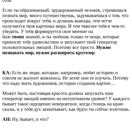
себя.
Если ты образованный, эрудированный человек, стремишься
познать мир, много путешествуешь, задумываешься о том, что
происходит вокруг тебя, и делаешь выводы, тем четче
получается твоя картинка мира. И тем тяжелее тебя в чем-то
убедить. У тебя формируется свое мнение на
базе
твоих
знаний, и ты любишь только те вещи, которые
приносят тебе удовольствие и запускают твой генератор
положительных эмоций. Поэтому все просто.
Нужно
познавать мир, нужно расширять кругозор
.
КА:
Есть же люди, которые, например, любят историю и
совсем не жалуют живопись. Не хотят они ее изучать. Потому
что надо знать художников, истории создания картин…
Может быть, настоящая красота должна запускать наш
генератор эмоций именно на интуитивном уровне? У каждого
бывает такое ощущение невероятное, когда стоишь на краю
скалы, и у тебя дух захватывает, как будто ты сейчас взлетишь.
АН:
Ну, бывает, и что?