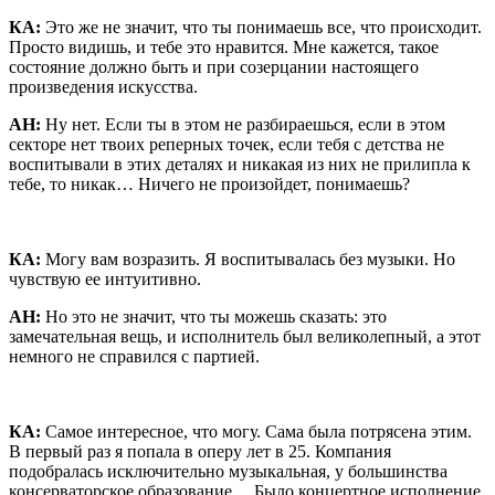
КА:
Это же не значит, что ты понимаешь все, что происходит.
Просто видишь, и тебе это нравится. Мне кажется, такое
состояние должно быть и при созерцании настоящего
произведения искусства.
АН:
Ну нет. Если ты в этом не разбираешься, если в этом
секторе нет твоих реперных точек, если тебя с детства не
воспитывали в этих деталях и никакая из них не прилипла к
тебе, то никак… Ничего не произойдет, понимаешь?
КА:
Могу вам возразить. Я воспитывалась без музыки. Но
чувствую ее интуитивно.
АН:
Но это не значит, что ты можешь сказать: это
замечательная вещь, и исполнитель был великолепный, а этот
немного не справился с партией.
КА:
Самое интересное, что могу. Сама была потрясена этим.
В первый раз я попала в оперу лет в 25. Компания
подобралась исключительно музыкальная, у большинства
консерваторское образование… Было концертное исполнение