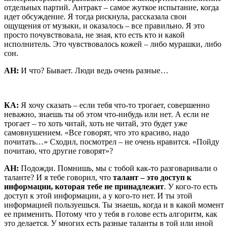
отдельных партий. Антракт – самое жуткое испытание, когда
идет обсуждение. Я тогда рискнула, рассказала свои
ощущения от музыки, и оказалось – все правильно. Я это
просто почувствовала, не зная, кто есть кто и какой
исполнитель. Это чувствовалось кожей – либо мурашки, либо
сон.
АН:
И что? Бывает. Люди ведь очень разные…
КА:
Я хочу сказать – если тебя что-то трогает, совершенно
неважно, знаешь ты об этом что-нибудь или нет. А если не
трогает – то хоть читай, хоть не читай, это будет уже
самовнушением. «Все говорят, что это красиво, надо
почитать…» Сходил, посмотрел – не очень нравится. «Пойду
почитаю, что другие говорят»?
АН:
Подожди. Помнишь, мы с тобой как-то разговаривали о
таланте? И я тебе говорил, что
талант – это доступ к
информации, которая тебе не принадлежит
. У кого-то есть
доступ к этой информации, а у кого-то нет. И ты этой
информацией пользуешься. Ты знаешь, когда и в какой момент
ее применить. Потому что у тебя в голове есть алгоритм, как
это делается. У многих есть разные таланты в той или иной