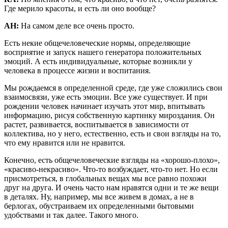
Где мерило красоты, и есть ли оно вообще?
АН:
На самом деле все очень просто.
Есть некие общечеловеческие нормы, определяющие
восприятие и запуск нашего генератора положительных
эмоций. А есть индивидуальные, которые возникли у
человека в процессе жизни и воспитания.
Мы рождаемся в определенной среде, где уже сложились свои
взаимосвязи, уже есть эмоции. Все уже существует. И при
рождении человек начинает изучать этот мир, впитывать
информацию, рисуя собственную картинку мироздания. Он
растет, развивается, воспитывается в зависимости от
коллектива, но у него, естественно, есть и свои взгляды на то,
что ему нравится или не нравится.
Конечно, есть общечеловеческие взгляды на «хорошо-плохо»,
«красиво-некрасиво». Что-то возбуждает, что-то нет. Но если
присмотреться, в глобальных вещах мы все равно похожи
друг на друга. И очень часто нам нравятся одни и те же вещи
в деталях. Ну, например, мы все живем в домах, а не в
берлогах, обустраиваем их определенными бытовыми
удобствами и так далее. Такого много.