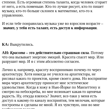
степени. Есть огромная степень таланта, когда человек сгорает
от него, а есть поменьше. Кто-то лучше рисует, кто-то пишет
музыку, кто-то больше склонен к математике, кто-то к
управлению.
И если тебе понравилась музыка уже во взрослом возрасте –
значит, у тебя есть талант, есть доступ к информации
.
КА:
Выкрутились.
АН:
Красота
– это действительно страшная сила
. Потому
что она вызывает энергию эмоций. Красота спасет мир. Или
разрушит мир. И я с этим абсолютно согласен.
Лично я, например, красоту воспринимаю почему-то через
архитектуру. Хотя никогда не учился на архитектора, не
рисовал каких-то проектов, кроме своего дома. Но восприятие
мира через архитектуру приносит мне эстетическое
удовольствие. Когда я хожу в Нью-Йорке по Манхеттену и
смотрю на небоскребы, во мне возникает какая-то щенячья
радость. Ну, откуда взялось? Значит, все-таки у меня есть
доступ к какому-то каналу восприятия, тем мелочам, которые
построены и сделаны не мной. Я их чувствую, они во мне