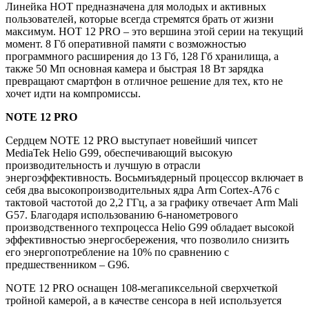
Линейка HOT предназначена для молодых и активных
пользователей, которые всегда стремятся брать от жизни
максимум. HOT 12 PRO – это вершина этой серии на текущий
момент. 8 Гб оперативной памяти с возможностью
программного расширения до 13 Гб, 128 Гб хранилища, а
также 50 Мп основная камера и быстрая 18 Вт зарядка
превращают смартфон в отличное решение для тех, кто не
хочет идти на компромиссы.
NOTE
12
PRO
Сердцем NOTE 12 PRO выступает новейший чипсет
MediaTek Helio G99, обеспечивающий высокую
производительность и лучшую в отрасли
энергоэффективность. Восьмиъядерный процессор включает в
себя два высокопроизводительных ядра Arm Cortex-A76 с
тактовой частотой до 2,2 ГГц, а за графику отвечает Arm Mali
G57. Благодаря использованию 6-нанометрового
производственного техпроцесса Helio G99 обладает высокой
эффективностью энергосбережения, что позволило снизить
его энергопотребление на 10% по сравнению с
предшественником – G96.
NOTE 12 PRO оснащен 108-мегапиксельной сверхчеткой
тройной камерой, а в качестве сенсора в ней используется