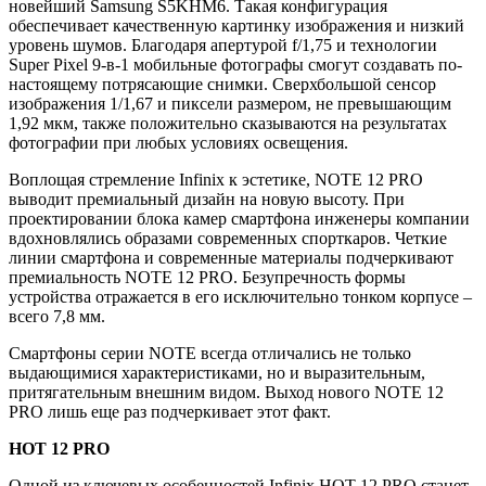
новейший Samsung S5KHM6. Такая конфигурация
обеспечивает качественную картинку изображения и низкий
уровень шумов. Благодаря апертурой f/1,75 и технологии
Super Pixel 9-в-1 мобильные фотографы смогут создавать по-
настоящему потрясающие снимки. Сверхбольшой сенсор
изображения 1/1,67 и пиксели размером, не превышающим
1,92 мкм, также положительно сказываются на результатах
фотографии при любых условиях освещения.
Воплощая стремление Infinix к эстетике, NOTE 12 PRO
выводит премиальный дизайн на новую высоту. При
проектировании блока камер смартфона инженеры компании
вдохновлялись образами современных спорткаров. Четкие
линии смартфона и современные материалы подчеркивают
премиальность NOTE 12 PRO. Безупречность формы
устройства отражается в его исключительно тонком корпусе –
всего 7,8 мм.
Смартфоны серии NOTE всегда отличались не только
выдающимися характеристиками, но и выразительным,
притягательным внешним видом. Выход нового NOTE 12
PRO лишь еще раз подчеркивает этот факт.
HOT
12
PRO
Одной из ключевых особенностей Infinix HOT 12 PRO станет