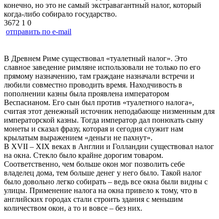
конечно, но это не самый экстравагантный налог, который
когда-либо собирало государство.
3672
1
0
отправить по e-mail
В Древнем Риме существовал «туалетный налог». Это
славное заведение римляне использовали не только по его
прямому назначению, там граждане назначали встречи и
любили совместно проводить время. Находчивость в
пополнении казны была проявлена императором
Веспасианом. Его сын был против «туалетного налога»,
считая этот денежный источник неподабающе низменным для
императорской казны. Тогда император дал понюхать сыну
монеты и сказал фразу, которая и сегодня служит нам
крылатым выражением «деньги не пахнут».
В XVII – XIX веках в Англии и Голландии существовал налог
на окна. Стекло было крайне дорогим товаром.
Соответственно, чем больше окон мог позволить себе
владелец дома, тем больше денег у него было. Такой налог
было довольно легко собирать – ведь все окна были видны с
улицы. Применение налога на окна привело к тому, что в
английских городах стали строить здания с меньшим
количеством окон, а то и вовсе – без них.