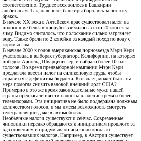
соответственно. Труднее всех жилось в Башкирии
альбиносам. Так, наверное, башкиры боролись за чистоту
браков.
В начале ХХ века в Алтайском крае существовал налог на
полоскание белья в проруби: взималось за это 20 копеек за
зиму. Видимо считалось, что полоскание сильно загрязняет
воду. Также брали по 2 копейки за каждый поход по воду с
коромыслом.
В начале 2000-х годов американская порнозвезда Мэри Кери
участвовала в выборах губернатора Калифорнии, на которых
победил Арнольд Шварценеггер, и набрала более 10 тыс.
голосов. Во время предвыборной кампании Мэри Кэри
предлагала ввести налог на силиконовую грудь, чтобы
справится с дефицитом бюджета. Кто знает, может быть эта
мера помогла снизить валовой внешний долг США?
Примерно в это же время законодательные мужи нашей
страны предлагали ввести налог на владение тремя и более
телевизорами. Эта инициатива не было поддержана должным
количеством голосов, и мы имеем возможность смотреть
телетрансляции даже в автомобилях.
Необычные налоги существуют и сейчас. Современные
чиновники нередко обращаются к инициативам прошлого за
вдохновением и придумывают аналогии когда-то
существовавших налогов. Например, в Австрии существует
налог на гипс, который включен в туристические путевки