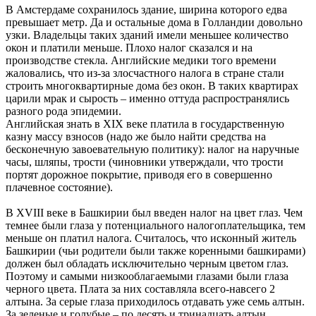
В Амстердаме сохранилось здание, ширина которого едва
превышает метр. Да и остальные дома в Голландии довольно
узки. Владельцы таких зданий имели меньшее количество
окон и платили меньше. Плохо налог сказался и на
производстве стекла. Английские медики того времени
жаловались, что из-за злосчастного налога в стране стали
строить многоквартирные дома без окон. В таких квартирах
царили мрак и сырость – именно оттуда распространялись
разного рода эпидемии.
Английская знать в XIX веке платила в государственную
казну массу взносов (надо же было найти средства на
бесконечную завоевательную политику): налог на наручные
часы, шляпы, трости (чиновники утверждали, что трости
портят дорожное покрытие, приводя его в совершенно
плачевное состояние).
В XVIII веке в Башкирии был введен налог на цвет глаз. Чем
темнее были глаза у потенциального налогоплательщика, тем
меньше он платил налога. Считалось, что исконный житель
Башкирии (чьи родители были также коренными башкирами)
должен был обладать исключительно черным цветом глаз.
Поэтому и самыми низкооблагаемыми глазами были глаза
черного цвета. Плата за них составляла всего-навсего 2
алтына. За серые глаза приходилось отдавать уже семь алтын.
За зеленые и голубые – по десять и тринадцать алтын