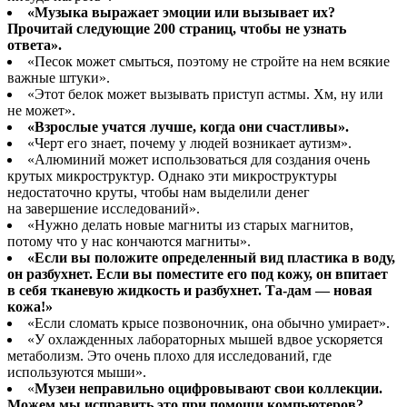
«Музыка выражает эмоции или вызывает их?
Прочитай следующие 200 страниц, чтобы не узнать
ответа».
«Песок может смыться, поэтому не стройте на нем всякие
важные штуки».
«Этот белок может вызывать приступ астмы. Хм, ну или
не может».
«Взрослые учатся лучше, когда они счастливы».
«Черт его знает, почему у людей возникает аутизм».
«Алюминий может использоваться для создания очень
крутых микроструктур. Однако эти микроструктуры
недостаточно круты, чтобы нам выделили денег
на завершение исследований».
«Нужно делать новые магниты из старых магнитов,
потому что у нас кончаются магниты».
«Если вы положите определенный вид пластика в воду,
он разбухнет. Если вы поместите его под кожу, он впитает
в себя тканевую жидкость и разбухнет. Та-дам — новая
кожа!»
«Если сломать крысе позвоночник, она обычно умирает».
«У охлажденных лабораторных мышей вдвое ускоряется
метаболизм. Это очень плохо для исследований, где
используются мыши».
«
Музеи неправильно оцифровывают свои коллекции.
Можем мы исправить это при помощи компьютеров?