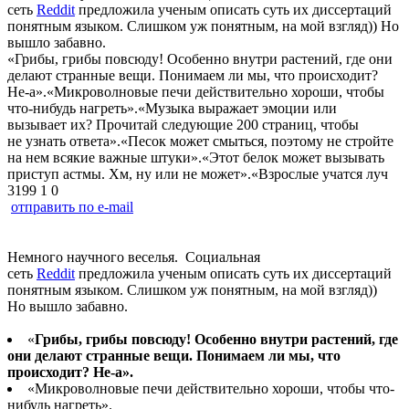
сеть
Reddit
предложила ученым описать суть их диссертаций
понятным языком. Слишком уж понятным, на мой взгляд)) Но
вышло забавно.
«Грибы, грибы повсюду! Особенно внутри растений, где они
делают странные вещи. Понимаем ли мы, что происходит?
Не-а».«Микроволновые печи действительно хороши, чтобы
что-нибудь нагреть».«Музыка выражает эмоции или
вызывает их? Прочитай следующие 200 страниц, чтобы
не узнать ответа».«Песок может смыться, поэтому не стройте
на нем всякие важные штуки».«Этот белок может вызывать
приступ астмы. Хм, ну или не может».«Взрослые учатся луч
3199
1
0
отправить по e-mail
Немного научного веселья.
Социальная
сеть
Reddit
предложила ученым описать суть их диссертаций
понятным языком. Слишком уж понятным, на мой взгляд))
Но вышло забавно.
«
Грибы, грибы повсюду! Особенно внутри растений, где
они делают странные вещи. Понимаем ли мы, что
происходит? Не-а».
«Микроволновые печи действительно хороши, чтобы что-
нибудь нагреть».