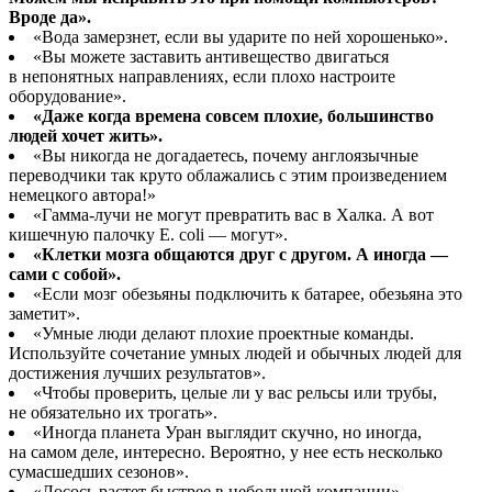
Вроде да».
«Вода замерзнет, если вы ударите по ней хорошенько».
«Вы можете заставить антивещество двигаться
в непонятных направлениях, если плохо настроите
оборудование».
«Даже когда времена совсем плохие, большинство
людей хочет жить».
«Вы никогда не догадаетесь, почему англоязычные
переводчики так круто облажались с этим произведением
немецкого автора!»
«Гамма-лучи не могут превратить вас в Халка. А вот
кишечную палочку E. coli — могут».
«Клетки мозга общаются друг с другом. А иногда —
сами с собой».
«Если мозг обезьяны подключить к батарее, обезьяна это
заметит».
«Умные люди делают плохие проектные команды.
Используйте сочетание умных людей и обычных людей для
достижения лучших результатов».
«Чтобы проверить, целые ли у вас рельсы или трубы,
не обязательно их трогать».
«Иногда планета Уран выглядит скучно, но иногда,
на самом деле, интересно. Вероятно, у нее есть несколько
сумасшедших сезонов».
«Лосось растет быстрее в небольшой компании».