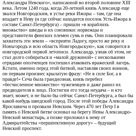
Александра Невского», написанной во второй половине XIII
века. Летом 1240 года, когда 20-летний князь Александр еще
звался Новгородским, в устье реки Ижоры – там, где она
впадает в Неву (и где сейчас находится поселок Усть-Ижора в
составе Санкт-Петербурга) – пришли «в кораблихъ
множьство» шведы и их союзники: норвежцы и
представители финских племен сумь и емь. Они планировали
захватить эти земли – «всприяти Ладогу, просто же реку и
Новъгородъ и всю область Новгородьскую», как говорится в
новгородской первой летописи. Александр, узнав об этом, не
стал долго собираться и «малой дружиной» с несколькими
отрядами ополченцев поспешил атаковать вражеский лагерь.
Кстати, именно перед этой битвой, наставляя своих воинов,
он первым произнес крылатую фразу: «Не в силе Бог, а в
правде!» Сеча была грандиозная, князь перебил
«бесчисленное множество» чужеземцев и даже ранил их
предводителя в лицо. Постигни его тогда неудача – и кто
знает, может, и не было бы сейчас Санкт-Петербурга, а был бы
какой-нибудь шведский город. После этой победы Александра
Ярославича и прозвали Невским. Через 470 лет Петр I в
память о Невской битве основал на берегу Невы Александро-
Невский монастырь, а позже проложил к нему от
Адмиралтейства «першпективную дорогу» – будущий
Невский проспект.