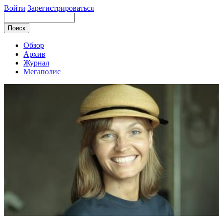
Войти
Зарегистрироваться
Обзор
Архив
Журнал
Мегаполис