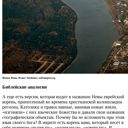
Исток Невы. Фото: Saidamov, wikimapia.org
Библейские аналогии
А еще есть версия, которая видит в названии Невы еврейский
корень, принесенный во времена христианской колонизации
региона. Католики и православные, занимая новые земли,
«изгоняли» с них языческие божества и давали свои названия
географическим объектам. Почему бы не вспомнить при этом
язык своего бога? В иврите есть корень
нава
,
который несет в
себе значение «вытекать», «изливаться», «извергать». В