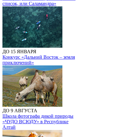
список, или Саламандра»
ДО 15 ЯНВАРЯ
Конкурс «Дальний Восток – земля
приключений»
ДО 9 АВГУСТА
Школа фотографа дикой природы
«ЧУДО ВСЮДУ» в Республике
Алтай