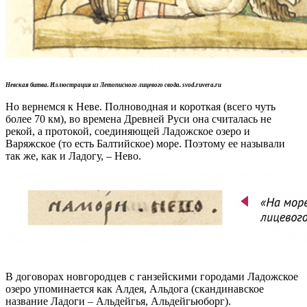
Невская битва. Иллюстрация из Летописного лицевого свода. svod.ruvera.ru
Но вернемся к Неве. Полноводная и короткая (всего чуть
более 70 км), во времена Древней Руси она считалась не
рекой, а протокой, соединяющей Ладожское озеро и
Варяжское (то есть Балтийское) море. Поэтому ее называли
так же, как и Ладогу, – Нево.
В договорах новгородцев с ганзейскими городами Ладожское
озеро упоминается как Алдея, Альдога (скандинавское
название Ладоги – Альдейгья, Альдейгьюборг).