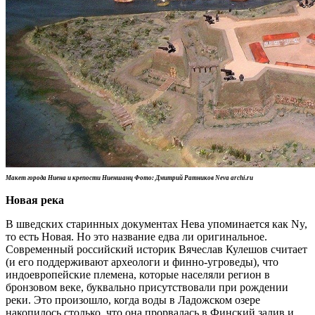
Макет города Ниена и крепости Ниеншанц Фото: Дмитрий Ратников Neva archi.ru
Новая река
В шведских старинных документах Нева упоминается как Ny,
то есть Новая. Но это название едва ли оригинальное.
Современный российский историк Вячеслав Кулешов считает
(и его поддерживают археологи и финно-угроведы), что
индоевропейские племена, которые населяли регион в
бронзовом веке, буквально присутствовали при рождении
реки. Это произошло, когда воды в Ладожском озере
накопилось столько, что она прорвалась в Финский залив и