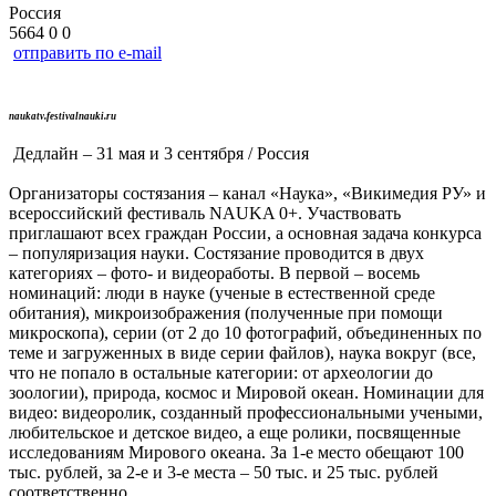
Россия
5664
0
0
отправить по e-mail
naukatv.festivalnauki.ru
Дедлайн – 31 мая и 3 сентября / Россия
Организаторы состязания – канал «Наука», «Викимедия РУ» и
всероссийский фестиваль NAUKA 0+. Участвовать
приглашают всех граждан России, а основная задача конкурса
– популяризация науки. Состязание проводится в двух
категориях – фото- и видеоработы. В первой – восемь
номинаций: люди в науке (ученые в естественной среде
обитания), микроизображения (полученные при помощи
микроскопа), серии (от 2 до 10 фотографий, объединенных по
теме и загруженных в виде серии файлов), наука вокруг (все,
что не попало в остальные категории: от археологии до
зоологии), природа, космос и Мировой океан. Номинации для
видео: видеоролик, созданный профессиональными учеными,
любительское и детское видео, а еще ролики, посвященные
исследованиям Мирового океана. За 1-е место обещают 100
тыс. рублей, за 2-е и 3-е места – 50 тыс. и 25 тыс. рублей
соответственно.