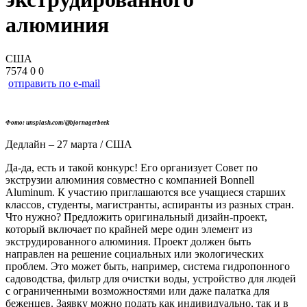
алюминия
США
7574
0
0
отправить по e-mail
Фото: unsplash.com/@bjornagerbeek
Дедлайн – 27 марта / США
Да-да, есть и такой конкурс! Его организует Совет по
экструзии алюминия совместно с компанией Bonnell
Aluminum. К участию приглашаются все учащиеся старших
классов, студенты, магистранты, аспиранты из разных стран.
Что нужно? Предложить оригинальный дизайн-проект,
который включает по крайней мере один элемент из
экструдированного алюминия. Проект должен быть
направлен на решение социальных или экологических
проблем. Это может быть, например, система гидропонного
садоводства, фильтр для очистки воды, устройство для людей
с ограниченными возможностями или даже палатка для
беженцев. Заявку можно подать как индивидуально, так и в