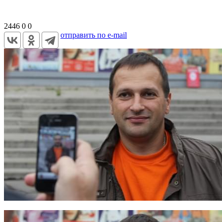
2446
0
0
отправить по e-mail