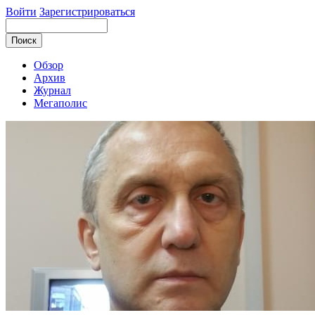
Войти
Зарегистрироваться
Обзор
Архив
Журнал
Мегаполис