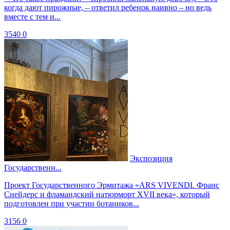
когда дают пирожные, – ответил ребенок наивно – но ведь
вместе с тем и...
3540
0
Экспозиция
Государственн...
Проект Государственного Эрмитажа «ARS VIVENDI. Франс
Снейдерс и фламандский натюрморт XVII века», который
подготовлен при участии ботаников...
3156
0