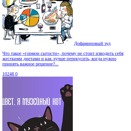
Дофаминовый зуд
Что такое «гормон сытости», почему не стоит изводить себя
жесткими диетами и как лучше перекусить, когда нужно
принять важное решение?...
10248
0