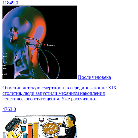
11849
0
После человека
Отменив детскую смертность в середине – конце XIX
столетия, люди запустили механизм накопления
генетического отягощения. Уже рассчитано...
4763
0