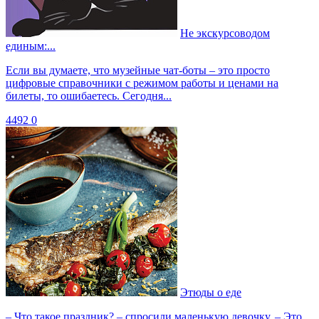
Не экскурсоводом
единым:...
Если вы думаете, что музейные чат-боты – это просто
цифровые справочники с режимом работы и ценами на
билеты, то ошибаетесь. Сегодня...
4492
0
Этюды о еде
– Что такое праздник? – спросили маленькую девочку. – Это