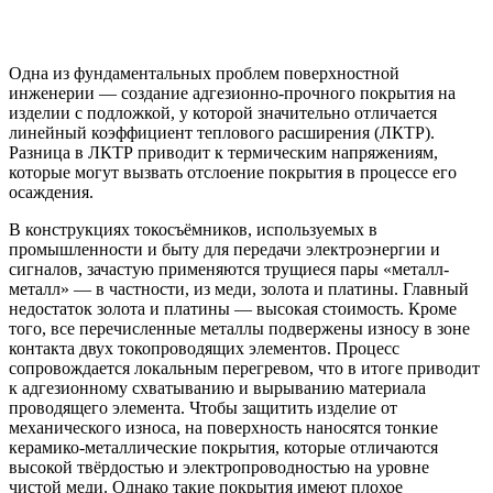
Одна из фундаментальных проблем поверхностной
инженерии — создание адгезионно-прочного покрытия на
изделии с подложкой, у которой значительно отличается
линейный коэффициент теплового расширения (ЛКТР).
Разница в ЛКТР приводит к термическим напряжениям,
которые могут вызвать отслоение покрытия в процессе его
осаждения.
В конструкциях токосъёмников, используемых в
промышленности и быту для передачи электроэнергии и
сигналов, зачастую применяются трущиеся пары «металл-
металл» — в частности, из меди, золота и платины. Главный
недостаток золота и платины — высокая стоимость. Кроме
того, все перечисленные металлы подвержены износу в зоне
контакта двух токопроводящих элементов. Процесс
сопровождается локальным перегревом, что в итоге приводит
к адгезионному схватыванию и вырыванию материала
проводящего элемента. Чтобы защитить изделие от
механического износа, на поверхность наносятся тонкие
керамико-металлические покрытия, которые отличаются
высокой твёрдостью и электропроводностью на уровне
чистой меди. Однако такие покрытия имеют плохое