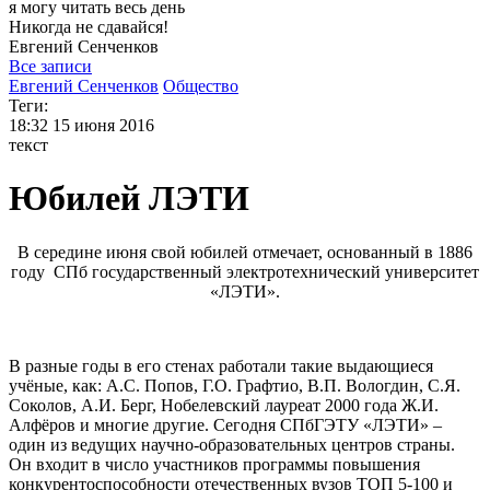
я могу
читать весь день
Никогда не сдавайся!
Евгений
Сенченков
Все записи
Евгений Сенченков
Общество
Теги:
18:32
15 июня 2016
текст
Юбилей ЛЭТИ
В середине июня свой юбилей отмечает, основанный в 1886
году СПб государственный электротехнический университет
«ЛЭТИ».
В разные годы в его стенах работали такие выдающиеся
учёные, как: А.С. Попов, Г.О. Графтио, В.П. Вологдин, С.Я.
Соколов, А.И. Берг, Нобелевский лауреат 2000 года Ж.И.
Алфёров и многие другие. Сегодня СПбГЭТУ «ЛЭТИ» –
один из ведущих научно-образовательных центров страны.
Он входит в число участников программы повышения
конкурентоспособности отечественных вузов ТОП 5-100 и