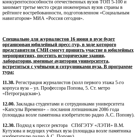
конкурентоспособности отечественных вузов ТОП 5-100 и
занимает третье место среди инженерных вузов страны в
рейтинге востребованности, подготовленном «Социальным
навигатором» МИА «Россия сегодня».
Специально для журналистов 16 июня в вузе будет
организован юбилейный пресс-тур, в ходе которого
представители СМИ смогут принять участие в юбилейных
мероприятиях, посетить исторические здания,
лаборатории, именные аудитории университета,
встретиться с учёными и сотрудниками вуза. В программе
тура:
11.30.
Регистрация журналистов (холл первого этажа 5-го
корпуса вуза –
ул. Профессора Попова, 5. Ст. метро
«Петроградская»).
12.00.
Закладка студентами и сотрудниками университета
«Капсулы Времени» – послания лэтишникам 2086 года
(площадка возле памятника изобретателю радио А.С. Попову).
12.30.
Подход к прессе ректора
СПбГЭТУ «ЛЭТИ» В.М.
Кутузова и ведущих учёных вуза (площадка возле памятника
изобретателю радио А.С. Попову).