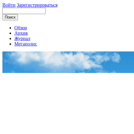
Войти
Зарегистрироваться
Обзор
Архив
Журнал
Мегаполис