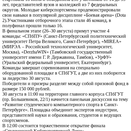
лет, представителей вузов и колледжей из 7 федеральных
округов. Молодые киберспортсмены продемонстрировали
свои навыки в популярной дисциплине «Боевая арена» (Dota
2).Участниками отборочного этапа стали 46 команд, в
полуфинал прошли только 16.
В финальном этапе (26–30 августа) примут участие 4
команды: «СПбПУ» (Санкт-Петербургский политехнический
университет Петра Великого, Санкт-Петербург), «MIREA»
(МИРЭА – Российский технологический университет,
Москва), «DerzhaWIN» (Тамбовский государственный
университет имени Г. Р. Державина, Тамбов), «УрФУ»
(Уральский федеральный университет, Екатеринбург).
Команды завершат соревнования на специально
оборудованной площадке в СПбГУТ, а две из них поборются
за лидерство 30 августа.
Победители и призеры разделят между собой призовой фонд в
размере 150 000 рублей.
30 августа в 11:00 на территории главного корпуса СПбГУТ
(пр. Большевиков, 22/1) начнется панельная дискуссия на тему
«Развитие студенческого компьютерного спорта в Санкт-
Петербурге». Площадка объединит экспертов индустрии,
представителей науки и образования, студентов и ведущих
спортсменов.
В 12:00 состоится торжественное открытие финала
«Студенческой Киберспортивной Лиги».