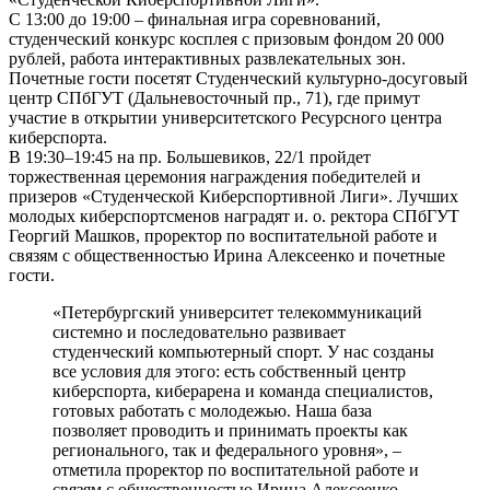
С 13:00 до 19:00 – финальная игра соревнований,
студенческий конкурс косплея с призовым фондом 20 000
рублей, работа интерактивных развлекательных зон.
Почетные гости посетят Студенческий культурно-досуговый
центр СПбГУТ (Дальневосточный пр., 71), где примут
участие в открытии университетского Ресурсного центра
киберспорта.
В 19:30–19:45 на пр. Большевиков, 22/1 пройдет
торжественная церемония награждения победителей и
призеров «Студенческой Киберспортивной Лиги». Лучших
молодых киберспортсменов наградят и. о. ректора СПбГУТ
Георгий Машков, проректор по воспитательной работе и
связям с общественностью Ирина Алексеенко и почетные
гости.
«Петербургский университет телекоммуникаций
системно и последовательно развивает
студенческий компьютерный спорт. У нас созданы
все условия для этого: есть собственный центр
киберспорта, киберарена и команда специалистов,
готовых работать с молодежью. Наша база
позволяет проводить и принимать проекты как
регионального, так и федерального уровня», –
отметила проректор по воспитательной работе и
связям с общественностью Ирина Алексеенко.