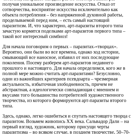
получая уникальное произведение искусства. Отказ от
сотворчества, восприятие искусства исключительно как
объекта потребления – без напряженной духовной работы,
проделываемой перед ним, – есть самый настоящий
паразитизм. И, что характерно, арт-паразиты второго типа
зачастую кормятся поделками арт-паразитов первого типа –
такой вот интересный симбиоз!
Для начала поговорим о первых – паразитах-«творцах».
Вероятно, они были во все времена, однако ход истории,
смывающий все наносное, избавил от них последующие
поколения. Посему разберем арт-паразитов недавнего
прошлого и настоящего. Для начала определимся, кого же в
полной мере можно считать арт-паразитами? Безусловно,
один из важнейших критериев псевдоарта – чрезмерная
актуальность, избыточная злободневность, причем не
абстрактная, а идеологически совпадающая с мнением и
вкусами того большинства потребителей художественного
творчества, из которого формируются арт-паразиты второго
типа.
Здесь, однако, легко ошибиться и спутать настоящего творца с
паразитом. Возьмем живопись ХХ века. Сальвадор Дали – на
первый взгляд, художник, которому присущи черты
паразитизма – во всяком случае, в позднем творчестве, 50–70-