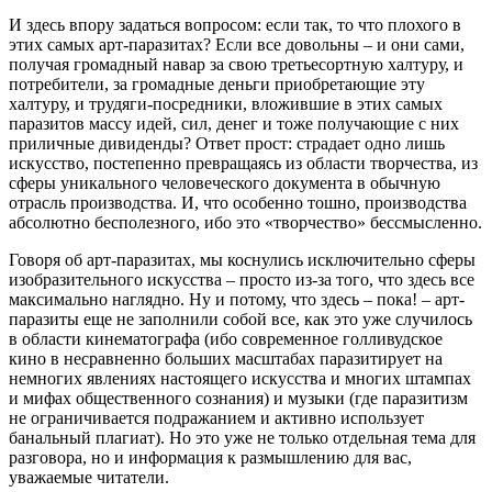
И здесь впору задаться вопросом: если так, то что плохого в
этих самых арт-паразитах? Если все довольны – и они сами,
получая громадный навар за свою третьесортную халтуру, и
потребители, за громадные деньги приобретающие эту
халтуру, и трудяги-посредники, вложившие в этих самых
паразитов массу идей, сил, денег и тоже получающие с них
приличные дивиденды? Ответ прост: страдает одно лишь
искусство, постепенно превращаясь из области творчества, из
сферы уникального человеческого документа в обычную
отрасль производства. И, что особенно тошно, производства
абсолютно бесполезного, ибо это «творчество» бессмысленно.
Говоря об арт-паразитах, мы коснулись исключительно сферы
изобразительного искусства – просто из-за того, что здесь все
максимально наглядно. Ну и потому, что здесь – пока! – арт-
паразиты еще не заполнили собой все, как это уже случилось
в области кинематографа (ибо современное голливудское
кино в несравненно больших масштабах паразитирует на
немногих явлениях настоящего искусства и многих штампах
и мифах общественного сознания) и музыки (где паразитизм
не ограничивается подражанием и активно использует
банальный плагиат). Но это уже не только отдельная тема для
разговора, но и информация к размышлению для вас,
уважаемые читатели.