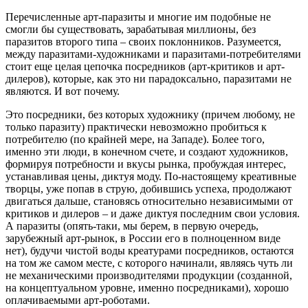
Перечисленные арт-паразиты и многие им подобные не
смогли бы существовать, зарабатывая миллионы, без
паразитов второго типа – своих поклонников. Разумеется,
между паразитами-художниками и паразитами-потребителями
стоит еще целая цепочка посредников (арт-критиков и арт-
дилеров), которые, как это ни парадоксально, паразитами не
являются. И вот почему.
Это посредники, без которых художнику (причем любому, не
только паразиту) практически невозможно пробиться к
потребителю (по крайней мере, на Западе). Более того,
именно эти люди, в конечном счете, и создают художников,
формируя потребности и вкусы рынка, пробуждая интерес,
устанавливая цены, диктуя моду. По-настоящему креативные
творцы, уже попав в струю, добившись успеха, продолжают
двигаться дальше, становясь относительно независимыми от
критиков и дилеров – и даже диктуя последним свои условия.
А паразиты (опять-таки, мы берем, в первую очередь,
зарубежный арт-рынок, в России его в полноценном виде
нет), будучи чистой воды креатурами посредников, остаются
на том же самом месте, с которого начинали, являясь чуть ли
не механическими производителями продукции (созданной,
на концептуальном уровне, именно посредниками), хорошо
оплачиваемыми арт-роботами.