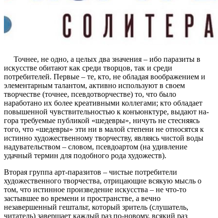
Точнее, не одно, а целых два значения – ибо паразиты в
искусстве обитают как среди творцов, так и среди
потребителей. Первые – те, кто, не обладая воображением и
элементарным талантом, активно используют в своем
творчестве (точнее, псевдотворчестве) то, что было
наработано их более креативными коллегами; кто обладает
повышенной чувствительностью к конъюнктуре, выдают на-
гора требуемые публикой «шедевры», ничуть не стесняясь
того, что «шедевры» эти ни в малой степени не относятся к
истинно художественному творчеству, являясь чистой воды
надувательством – словом, псевдоартом (на удивление
удачный термин для подобного рода художеств).
Вторая группа арт-паразитов – чистые потребители
художественного творчества, отрицающие всякую мысль о
том, что истинное произведение искусства – не что-то
застывшее во времени и пространстве, а вечно
незавершенный гештальт, который зритель (слушатель,
читатель) завершает каждый раз по-новому, всякий раз