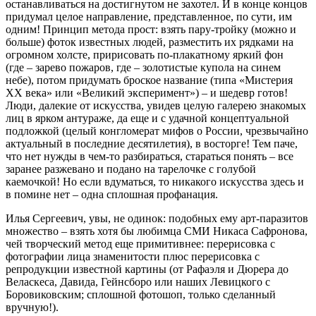
останавливаться на достигнутом не захотел. И в конце концов
придумал целое направление, представленное, по сути, им
одним! Принцип метода прост: взять пару-тройку (можно и
больше) фоток известных людей, разместить их рядками на
огромном холсте, пририсовать по-плакатному яркий фон
(где – зарево пожаров, где – золотистые купола на синем
небе), потом придумать броское название (типа «Мистерия
ХХ века» или «Великий эксперимент») – и шедевр готов!
Люди, далекие от искусства, увидев целую галерею знакомых
лиц в ярком антураже, да еще и с удачной концептуальной
подложкой (целый конгломерат мифов о России, чрезвычайно
актуальный в последние десятилетия), в восторге! Тем паче,
что нет нужды в чем-то разбираться, стараться понять – все
заранее разжевано и подано на тарелочке с голубой
каемочкой! Но если вдуматься, то никакого искусства здесь и
в помине нет – одна сплошная профанация.
Илья Сергеевич, увы, не одинок: подобных ему арт-паразитов
множество – взять хотя бы любимца СМИ Никаса Сафронова,
чей творческий метод еще примитивнее: перерисовка с
фотографии лица знаменитости плюс перерисовка с
репродукции известной картины (от Рафаэля и Дюрера до
Веласкеса, Давида, Гейнсборо или наших Левицкого с
Боровиковским; сплошной фотошоп, только сделанный
вручную!).