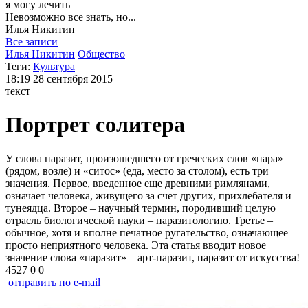
я могу
лечить
Невозможно все знать, но...
Илья
Никитин
Все записи
Илья Никитин
Общество
Теги:
Культура
18:19
28 сентября 2015
текст
Портрет солитера
У слова паразит, произошедшего от греческих слов «пара»
(рядом, возле) и «ситос» (еда, место за столом), есть три
значения. Первое, введенное еще древними римлянами,
означает человека, живущего за счет других, прихлебателя и
тунеядца. Второе – научный термин, породивший целую
отрасль биологической науки – паразитологию. Третье –
обычное, хотя и вполне печатное ругательство, означающее
просто неприятного человека. Эта статья вводит новое
значение слова «паразит» – арт-паразит, паразит от искусства!
4527
0
0
отправить по e-mail