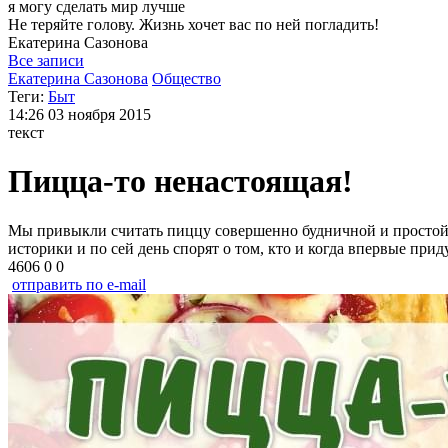
я могу
сделать мир лучше
Не теряйте голову. Жизнь хочет вас по ней погладить!
Екатерина
Сазонова
Все записи
Екатерина Сазонова
Общество
Теги:
Быт
14:26
03 ноября 2015
текст
Пицца-то ненастоящая!
Мы привыкли считать пиццу совершенно будничной и простой е
историки и по сей день спорят о том, кто и когда впервые при
4606
0
0
отправить по e-mail