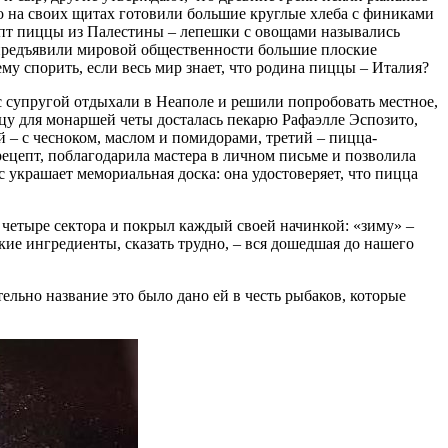
мо на своих щитах готовили большие круглые хлеба с финиками
цепт пиццы из Палестины – лепешки с овощами назывались
а предъявили мировой общественности большие плоские
у спорить, если весь мир знает, что родина пиццы – Италия?
 супругой отдыхали в Неаполе и решили попробовать местное,
ццу для монаршей четы досталась пекарю Рафаэлле Эспозито,
й – с чесноком, маслом и помидорами, третий – пицца-
рецепт, поблагодарила мастера в личном письме и позволила
с украшает мемориальная доска: она удостоверяет, что пицца
 четыре сектора и покрыл каждый своей начинкой: «зиму» –
ие ингредиенты, сказать трудно, – вся дошедшая до нашего
льно название это было дано ей в честь рыбаков, которые