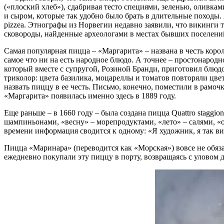
(«плоский хлеб»), сдабривая тесто специями, зеленью, оливка
и сыром, которые так удобно было брать в длительные походы.
pizzea
. Этнографы из Норвегии недавно заявили, что викинги 
сковороды, найденные археологами в местах бывших поселений.
Самая популярная пицца – «Маргарита» – названа в честь ко
самое что ни на есть народное блюдо. А точнее – простонарод
который вместе с супругой, Розиной Бранди, приготовил блюдо 
триколор: цвета базилика, моцареллы и томатов повторяли цве
назвать пиццу в ее честь. Письмо, конечно, поместили в рамоч
«Маргарита» появилась именно здесь в 1889 году.
Еще раньше – в 1660 году – была создана пицца
Quattro
staggion
шампиньонами, «весну» – морепродуктами, «лето» – салями, «
времени информация сводится к одному: «Я художник, я так в
Пицца «Маринара» (переводится как «Морская») вовсе не обяза
ежедневно покупали эту пиццу в порту, возвращаясь с уловом 