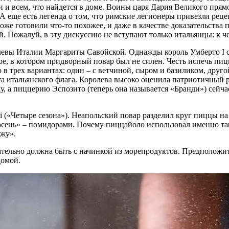
ми и всем, что найдется в доме. Воины царя Дария Великого пря
 А еще есть легенда о том, что римские легионеры привезли ре
тоже готовили что-то похожее, и даже в качестве доказательств
 Пожалуй, в эту дискуссию не вступают только итальянцы: к чем
ролевы Италии Маргариты Савойской. Однажды король Умберто
I
с
ное, в котором придворный повар был не силен. Честь испечь пи
в трех вариантах: один – с ветчиной, сыром и базиликом, друго
та итальянского флага. Королева высоко оценила патриотичный 
ку, а пиццерию Эспозито (теперь она называется «Бранди») сейча
i
(«Четыре сезона»). Неапольский повар разделил круг пиццы на
осень» – помидорами. Почему пиццайоло использовал именно так
ижу».
тельно должна быть с начинкой из морепродуктов. Предположите
домой.