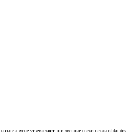
и сыр; другие утверждают, что древние греки пекли
plakuntos