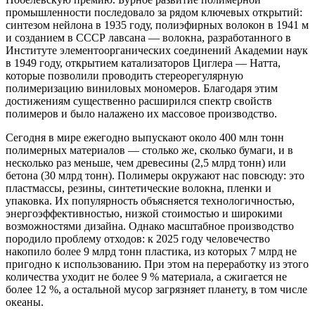
промышленности последовало за рядом ключевых открытий:
синтезом нейлона в 1935 году, полиэфирных волокон в 1941 м
и созданием в СССР лавсана — волокна, разработанного в
Институте элементоорганических соединений Академии наук
в 1949 году, открытием катализаторов Циглера — Натта,
которые позволили проводить стереорегулярную
полимеризацию виниловых мономеров. Благодаря этим
достижениям существенно расширился спектр свойств
полимеров и было налажено их массовое производство.
Сегодня в мире ежегодно выпускают около 400 млн тонн
полимерных материалов — столько же, сколько бумаги, и в
несколько раз меньше, чем древесины (2,5 млрд тонн) или
бетона (30 млрд тонн). Полимеры окружают нас повсюду: это
пластмассы, резины, синтетические волокна, пленки и
упаковка. Их популярность объясняется технологичностью,
энергоэффективностью, низкой стоимостью и широкими
возможностями дизайна. Однако масштабное производство
породило проблему отходов: к 2025 году человечество
накопило более 9 млрд тонн пластика, из которых 7 млрд не
пригодно к использованию. При этом на переработку из этого
количества уходит не более 9 % материала, а сжигается не
более 12 %, а остальной мусор загрязняет планету, в том числе
океаны.