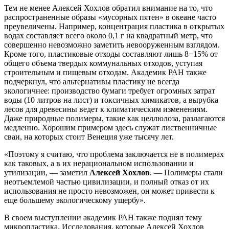
Тем не менее Алексей Хохлов обратил внимание на то, что
распространенные образы «мусорных пятен» в океане часто
преувеличены. Например, концентрация пластика в открытых
водах составляет всего около 0,1 г на квадратный метр, что
совершенно невозможно заметить невооруженным взглядом.
Кроме того, пластиковые отходы составляют лишь 8−15% от
общего объема твердых коммунальных отходов, уступая
строительным и пищевым отходам. Академик РАН также
подчеркнул, что альтернативы пластику не всегда
экологичнее: производство бумаги требует огромных затрат
воды (10 литров на лист) и токсичных химикатов, а вырубка
лесов для древесины ведет к климатическим изменениям.
Даже природные полимеры, такие как целлюлоза, разлагаются
медленно. Хорошим примером здесь служат лиственничные
сваи, на которых стоит Венеция уже тысячу лет.
«Поэтому я считаю, что проблема заключается не в полимерах
как таковых, а в их нерациональном использовании и
утилизации, — заметил
Алексей Хохлов
. — Полимеры стали
неотъемлемой частью цивилизации, и полный отказ от их
использования не просто невозможен, он может привести к
еще большему экологическому ущербу».
В своем выступлении академик РАН также поднял тему
микропластика. Исследования, которые Алексей Хохлов