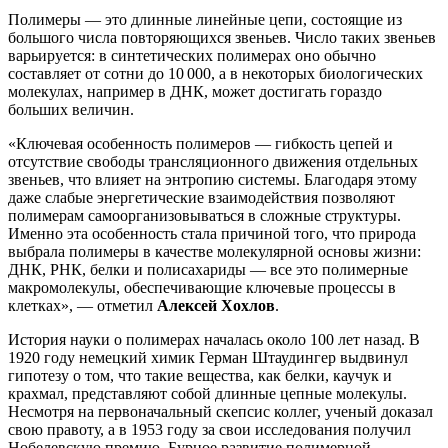
Полимеры — это длинные линейные цепи, состоящие из
большого числа повторяющихся звеньев. Число таких звеньев
варьируется: в синтетических полимерах оно обычно
составляет от сотни до 10 000, а в некоторых биологических
молекулах, например в ДНК, может достигать гораздо
больших величин.
«Ключевая особенность полимеров — гибкость цепей и
отсутствие свободы трансляционного движения отдельных
звеньев, что влияет на энтропию системы. Благодаря этому
даже слабые энергетические взаимодействия позволяют
полимерам самоорганизовываться в сложные структуры.
Именно эта особенность стала причиной того, что природа
выбрала полимеры в качестве молекулярной основы жизни:
ДНК, РНК, белки и полисахариды — все это полимерные
макромолекулы, обеспечивающие ключевые процессы в
клетках», — отметил
Алексей Хохлов
.
История науки о полимерах началась около 100 лет назад. В
1920 году немецкий химик Герман Штаудингер выдвинул
гипотезу о том, что такие вещества, как белки, каучук и
крахмал, представляют собой длинные цепные молекулы.
Несмотря на первоначальный скепсис коллег, ученый доказал
свою правоту, а в 1953 году за свои исследования получил
Нобелевскую премию. Бурное развитие полимерной