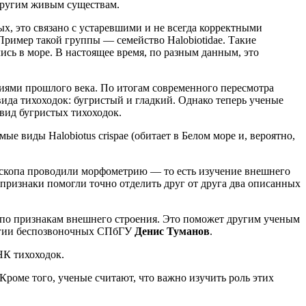
 другим живым существам.
х, это связано с устаревшими и не всегда корректными
ример такой группы — семейство Halobiotidae. Такие
ись в море. В настоящее время, по разным данным, это
ниями прошлого века. По итогам современного пересмотра
ида тихоходок: бугристый и гладкий. Однако теперь ученые
 вид бугристых тихоходок.
 виды Halobiotus crispae (обитает в Белом море и, вероятно,
оскопа проводили морфометрию — то есть изучение внешнего
признаки помогли точно отделить друг от друга два описанных
 по признакам внешнего строения. Это поможет другим ученым
логии беспозвоночных СПбГУ
Денис Туманов
.
НК тихоходок.
оме того, ученые считают, что важно изучить роль этих