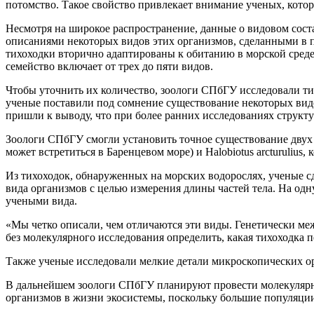
потомство. Такое свойство привлекает внимание ученых, кото
Несмотря на широкое распространение, данные о видовом сост
описаниями некоторых видов этих организмов, сделанными в 
тихоходки вторично адаптированы к обитанию в морской среде,
семейство включает от трех до пяти видов.
Чтобы уточнить их количество, зоологи СПбГУ исследовали ти
ученые поставили под сомнение существование некоторых видов
пришли к выводу, что при более ранних исследованиях структур
Зоологи СПбГУ смогли установить точное существование двух в
может встретиться в Баренцевом море) и Halobiotus arcturulius
Из тихоходок, обнаруженных на морских водорослях, ученые 
вида организмов с целью измерения длины частей тела. На од
учеными вида.
«Мы четко описали, чем отличаются эти виды. Генетически м
без молекулярного исследования определить, какая тихоходк
Также ученые исследовали мелкие детали микроскопических 
В дальнейшем зоологи СПбГУ планируют провести молекулярные
организмов в жизни экосистемы, поскольку большие популяции