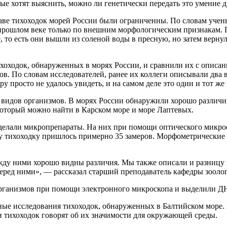
рые хотят выяснить, можно ли генетически передать это умение
аве тихоходок морей России были ограниченны. По словам учены
прошлом веке только по внешним морфологическим признакам. П
 то есть они вышли из соленой воды в пресную, но затем вернул
хоходок, обнаруженных в морях России, и сравнили их с описа
. По словам исследователей, ранее их коллеги описывали два в
у просто не удалось увидеть, и на самом деле это один и тот же
идов организмов. В морях России обнаружили хорошо различимые
, который можно найти в Карском море и море Лаптевых.
сделали микропрепараты. На них при помощи оптического микр
ну тихоходку пришлось примерно 35 замеров. Морфометрические 
ежду ними хорошо видны различия. Мы также описали и разницу
а перед ними», — рассказал старший преподаватель кафедры зоо
организмов при помощи электронного микроскопа и выделили Д
 исследования тихоходок, обнаруженных в Балтийском море. Кр
 тихоходок говорят об их значимости для окружающей среды.