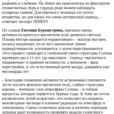
редкими и слабыми. На Земле мы практически не фиксируем
геомагнитных бурь и гораздо реже можем наблюдать
полярные сияния. Для обычного человека это почти
незаметно, но для науки это очень интересный период, –
отмечает эксперт ПНИПУ.
По словам
Евгения Бурмистрова,
причина смены
активности кроется в магнитном поле дневного светила.
Плазма внутри вращается неравномерно – экватор быстрее,
полюса медленнее, из-за чего магнитные линии
перекручиваются, усиливаются, а затем перестраиваются.
Этот процесс приводит к глобальной смене структуры Солнца
примерно раз в 11 лет, где максимум – период «магнитного
напряжения» и крайней активности, а минимум – фаза
перестройки, и это естественный ритм звезды, длящийся уже
миллиарды лет.
– Благодаря снижению активности астрономам становится
легче изучать фоновое магнитное поле, слабые структуры
короны – внешние слои атмосферы Солнца – и тонкие
процессы, которые теряются в бурные годы. К тому же поток
космических лучей возрастает, что позволяет исследовать
межзвездные частицы и влияние радиации на атмосферу и
электронику. Смена солнечных циклов и наличие периодов
затишья дают возможность проверять модели солнечного