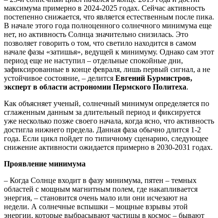
максимума примерно в 2024-2025 годах. Сейчас активность
постепенно снижается, что является естественным после пика.
В начале этого года полноценного солнечного минимума еще
нет, но активность Солнца значительно снизилась. Это
позволяет говорить о том, что светило находится в самом
начале фазы «затишья», ведущей к минимуму. Однако сам этот
период еще не наступил – отдельные спокойные дни,
зафиксированные в конце февраля, лишь первый сигнал, а не
устойчивое состояние, – делится
Евгений Бурмистров,
эксперт в области астрономии Пермского Политеха
.
Как объясняет ученый, солнечный минимум определяется по
сглаженным данным за длительный период и фиксируется
уже несколько позже своего начала, когда ясно, что активность
достигла нижнего предела. Данная фаза обычно длится 1-2
года. Если цикл пойдет по типичному сценарию, следующее
снижение активности ожидается примерно в 2030-2031 годах.
Проявление минимума
– Когда Солнце входит в фазу минимума, пятен – темных
областей с мощным магнитным полем, где накапливается
энергия, – становится очень мало или они исчезают на
недели. А солнечные вспышки – мощные взрывы этой
энергии, которые выбрасывают частицы в космос – бывают