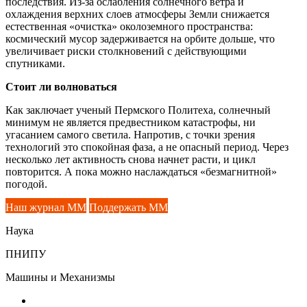
последствия. Из-за ослабления солнечного ветра и
охлаждения верхних слоев атмосферы Земли снижается
естественная «очистка» околоземного пространства:
космический мусор задерживается на орбите дольше, что
увеличивает риски столкновений с действующими
спутниками.
Стоит ли волноваться
Как заключает ученый Пермского Политеха, солнечный
минимум не является предвестником катастрофы, ни
угасанием самого светила. Напротив, с точки зрения
технологий это спокойная фаза, а не опасный период. Через
несколько лет активность снова начнет расти, и цикл
повторится. А пока можно наслаждаться «безмагнитной»
погодой.
Наш журнал ММ
Поддержать ММ
Наука
ПНИПУ
Машины и Механизмы