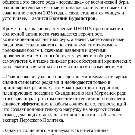
общества это своего рода «передышка» от космической бури,
радиолюбители могут отметить малое количество помех по
сравнению с летом 2025 года, а связь становится «чище» и
устойчивее, – делится
Евгений Бурмистров.
Кроме того, как сообщает ученый ПНИПУ, при снижении
солнечной активности уменьшается вероятность
возникновения магнитных бурь, а значит, метеозависимые
люди реже сталкиваются с негативными симптомами –
головными болями, скачками давления и другими
проявлениями. Это способствует улучшению общего
самочувствия, а также снижает риск обострений хронических
заболеваний, связанных с геомагнитными возмущениями.
– Главное же визуальное последствие минимума – полярные
сияния становятся редкими и наблюдаются только в
приполярных регионах, что может расстроить туристов,
планирующих поездки в Скандинавию или Мурманск ради
этого зрелища. При этом падение интенсивности излучения
снижает эффективность работы солнечных электростанций,
что создает дополнительную нагрузку на энергосистемы
стран, делающих ставку на этот вид энергии, – объясняет
эксперт Пермского Политеха.
Однако у солнечного минимума есть и негативные