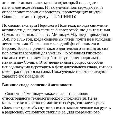
динамо – так называют механизм, который порождает
магнитное поле звезды. И так ученые подтверждают или
опровергают теории о процессах, происходящих внутри
Солнца, – комментирует ученый ПНИПУ.
По словам эксперта Пермского Политеха, иногда снижение
активности дневного светила бывает особенно длительными.
Самым известным является Минимум Маундера примерно с
1645 по 1715 год, когда солнечных пятен почти не наблюдали
десятилетиями. Он совпал с холодной фазой климата в
Европе. Точная причина такого длительного затишья до сих
пор остается загадкой для ученых, но основная гипотеза
связана с изменениями в работе внутреннего «динамо-
механизма» Солнца. Этот нелинейный процесс способен
непредсказуемо переходить в фазу длительного спада, которая
может растянуться на годы. Пока ученые только исследуют
характер его поведения
Влияние спада солнечной активности
– Солнечный минимум также считают периодом
относительного технологического спокойствия. Из-за
меньшего количества геомагнитных бурь, снижается риск
сбоев электросетей, спутники испытывают меньше нагрузки,
а радиосвязь становится стабильнее. Для современного